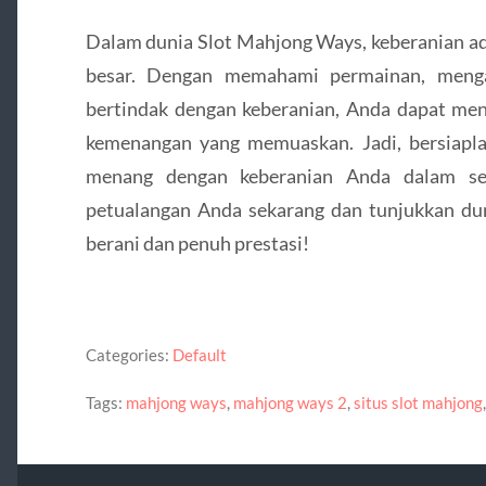
Dalam dunia Slot Mahjong Ways, keberanian a
besar. Dengan memahami permainan, mengam
bertindak dengan keberanian, Anda dapat men
kemenangan yang memuaskan. Jadi, bersiapl
menang dengan keberanian Anda dalam set
petualangan Anda sekarang dan tunjukkan d
berani dan penuh prestasi!
Categories:
Default
Tags:
mahjong ways
,
mahjong ways 2
,
situs slot mahjong