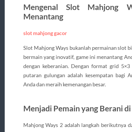
Mengenal Slot Mahjong W
Menantang
slot mahjong gacor
Slot Mahjong Ways bukanlah permainan slot bi
bermain yang inovatif, game ini menantang And
dengan keberanian. Dengan format grid 5×3
putaran gulungan adalah kesempatan bagi 
Anda dan meraih kemenangan besar.
Menjadi Pemain yang Berani d
Mahjong Ways 2 adalah langkah berikutnya da