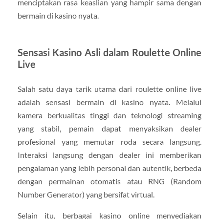
menciptakan rasa keaslian yang hampir sama dengan
bermain di kasino nyata.
Sensasi Kasino Asli dalam Roulette Online
Live
Salah satu daya tarik utama dari roulette online live
adalah sensasi bermain di kasino nyata. Melalui
kamera berkualitas tinggi dan teknologi streaming
yang stabil, pemain dapat menyaksikan dealer
profesional yang memutar roda secara langsung.
Interaksi langsung dengan dealer ini memberikan
pengalaman yang lebih personal dan autentik, berbeda
dengan permainan otomatis atau RNG (Random
Number Generator) yang bersifat virtual.
Selain itu, berbagai kasino online menyediakan