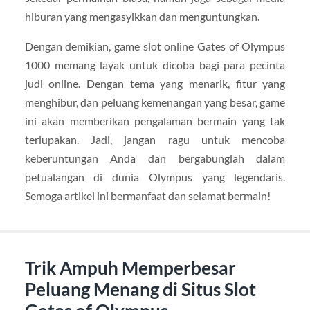
hiburan yang mengasyikkan dan menguntungkan.
Dengan demikian, game slot online Gates of Olympus
1000 memang layak untuk dicoba bagi para pecinta
judi online. Dengan tema yang menarik, fitur yang
menghibur, dan peluang kemenangan yang besar, game
ini akan memberikan pengalaman bermain yang tak
terlupakan. Jadi, jangan ragu untuk mencoba
keberuntungan Anda dan bergabunglah dalam
petualangan di dunia Olympus yang legendaris.
Semoga artikel ini bermanfaat dan selamat bermain!
Trik Ampuh Memperbesar
Peluang Menang di Situs Slot