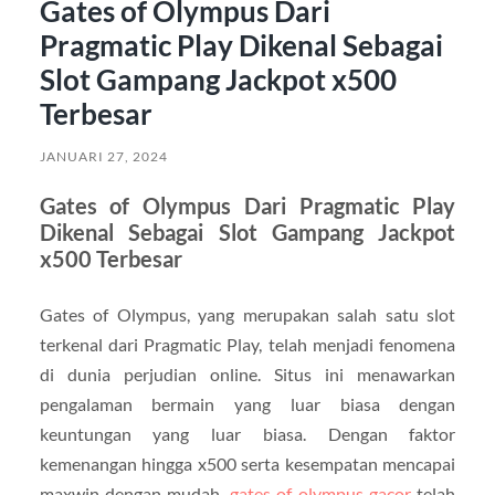
Gates of Olympus Dari
Pragmatic Play Dikenal Sebagai
Slot Gampang Jackpot x500
Terbesar
JANUARI 27, 2024
Gates of Olympus Dari Pragmatic Play
Dikenal Sebagai Slot Gampang Jackpot
x500 Terbesar
Gates of Olympus, yang merupakan salah satu slot
terkenal dari Pragmatic Play, telah menjadi fenomena
di dunia perjudian online. Situs ini menawarkan
pengalaman bermain yang luar biasa dengan
keuntungan yang luar biasa. Dengan faktor
kemenangan hingga x500 serta kesempatan mencapai
maxwin dengan mudah,
gates of olympus gacor
telah