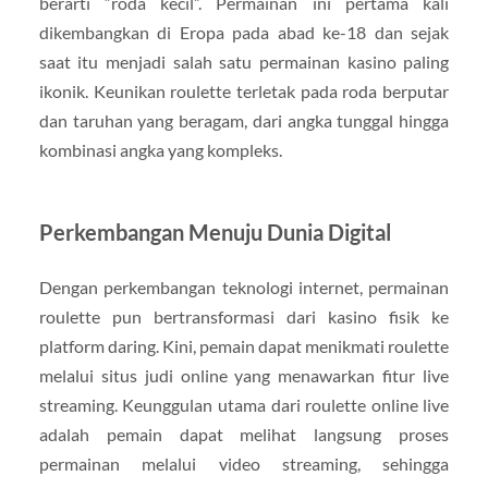
berarti “roda kecil”. Permainan ini pertama kali
dikembangkan di Eropa pada abad ke-18 dan sejak
saat itu menjadi salah satu permainan kasino paling
ikonik. Keunikan roulette terletak pada roda berputar
dan taruhan yang beragam, dari angka tunggal hingga
kombinasi angka yang kompleks.
Perkembangan Menuju Dunia Digital
Dengan perkembangan teknologi internet, permainan
roulette pun bertransformasi dari kasino fisik ke
platform daring. Kini, pemain dapat menikmati roulette
melalui situs judi online yang menawarkan fitur live
streaming. Keunggulan utama dari roulette online live
adalah pemain dapat melihat langsung proses
permainan melalui video streaming, sehingga