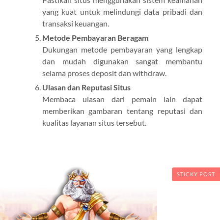
yang kuat untuk melindungi data pribadi dan
transaksi keuangan.
Metode Pembayaran Beragam
Dukungan metode pembayaran yang lengkap
dan mudah digunakan sangat membantu
selama proses deposit dan withdraw.
Ulasan dan Reputasi Situs
Membaca ulasan dari pemain lain dapat
memberikan gambaran tentang reputasi dan
kualitas layanan situs tersebut.
STICKY POST