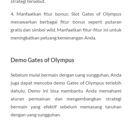
strategi tersebut.
4. Manfaatkan fitur bonus: Slot Gates of Olympus
menawarkan berbagai fitur bonus seperti putaran
gratis dan simbol wild. Manfaatkan fitur-fitur ini untuk
meningkatkan peluang kemenangan Anda.
Demo Gates of Olympus
Sebelum mulai bermain dengan uang sungguhan, Anda
juga dapat mencoba demo Gates of Olympus terlebih
dahulu. Demo ini bisa membantu Anda memahami
aturan permainan dan mengembangkan strategi
bermain yang efektif sebelum memasang taruhan
dengan uang sungguhan.