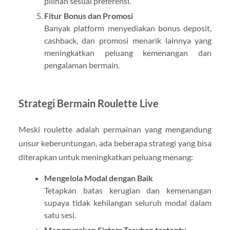
pilihan sesuai preferensi.
Fitur Bonus dan Promosi
Banyak platform menyediakan bonus deposit,
cashback, dan promosi menarik lainnya yang
meningkatkan peluang kemenangan dan
pengalaman bermain.
Strategi Bermain Roulette Live
Meski roulette adalah permainan yang mengandung
unsur keberuntungan, ada beberapa strategi yang bisa
diterapkan untuk meningkatkan peluang menang:
Mengelola Modal dengan Baik
Tetapkan batas kerugian dan kemenangan
supaya tidak kehilangan seluruh modal dalam
satu sesi.
Menggunakan Sistem Taruhan tertentu