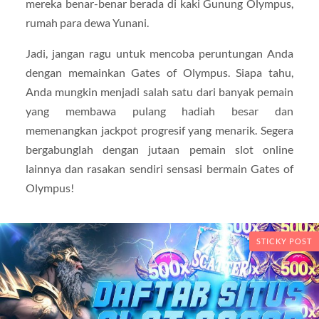
mereka benar-benar berada di kaki Gunung Olympus,
rumah para dewa Yunani.
Jadi, jangan ragu untuk mencoba peruntungan Anda
dengan memainkan Gates of Olympus. Siapa tahu,
Anda mungkin menjadi salah satu dari banyak pemain
yang membawa pulang hadiah besar dan
memenangkan jackpot progresif yang menarik. Segera
bergabunglah dengan jutaan pemain slot online
lainnya dan rasakan sendiri sensasi bermain Gates of
Olympus!
STICKY POST