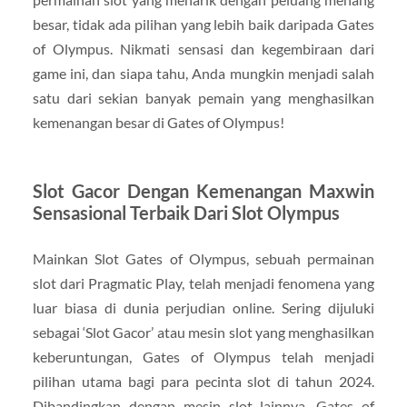
besar, tidak ada pilihan yang lebih baik daripada Gates
of Olympus. Nikmati sensasi dan kegembiraan dari
game ini, dan siapa tahu, Anda mungkin menjadi salah
satu dari sekian banyak pemain yang menghasilkan
kemenangan besar di Gates of Olympus!
Slot Gacor Dengan Kemenangan Maxwin
Sensasional Terbaik Dari Slot Olympus
Mainkan Slot Gates of Olympus, sebuah permainan
slot dari Pragmatic Play, telah menjadi fenomena yang
luar biasa di dunia perjudian online. Sering dijuluki
sebagai ‘Slot Gacor’ atau mesin slot yang menghasilkan
keberuntungan, Gates of Olympus telah menjadi
pilihan utama bagi para pecinta slot di tahun 2024.
Dibandingkan dengan mesin slot lainnya, Gates of