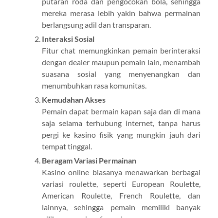
putaran roda dan pengocokan bola, sehingga
mereka merasa lebih yakin bahwa permainan
berlangsung adil dan transparan.
Interaksi Sosial
Fitur chat memungkinkan pemain berinteraksi
dengan dealer maupun pemain lain, menambah
suasana sosial yang menyenangkan dan
menumbuhkan rasa komunitas.
Kemudahan Akses
Pemain dapat bermain kapan saja dan di mana
saja selama terhubung internet, tanpa harus
pergi ke kasino fisik yang mungkin jauh dari
tempat tinggal.
Beragam Variasi Permainan
Kasino online biasanya menawarkan berbagai
variasi roulette, seperti European Roulette,
American Roulette, French Roulette, dan
lainnya, sehingga pemain memiliki banyak