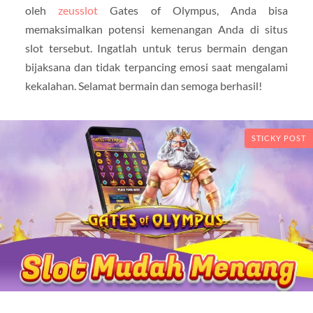
oleh
zeusslot
Gates of Olympus, Anda bisa
memaksimalkan potensi kemenangan Anda di situs
slot tersebut. Ingatlah untuk terus bermain dengan
bijaksana dan tidak terpancing emosi saat mengalami
kekalahan. Selamat bermain dan semoga berhasil!
STICKY POST