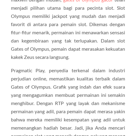
menjadi pilihan utama bagi para pecinta slot. Slot
Olympus memiliki jackpot yang mudah dan menjadi
favorit di antara para pemain slot. Dikemas dengan
fitur-fitur menarik, permainan ini menawarkan sensasi
dan kegembiraan yang tak terlupakan. Dalam slot
Gates of Olympus, pemain dapat merasakan kekuatan
kakek Zeus secara langsung.
Pragmatic Play, penyedia terkenal dalam industri
perjudian online, memastikan kualitas terbaik dalam
Gates of Olympus. Grafik yang indah dan efek suara
yang mengagumkan membuat permainan ini semakin
menghibur. Dengan RTP yang layak dan mekanisme
permainan yang adil, para pemain dapat merasa yakin
bahwa mereka memiliki kesempatan yang adil untuk
memenangkan hadiah besar. Jadi, jika Anda mencari
permainan slot yang menarik dengan peluang menang