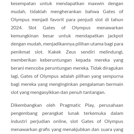
kesempatan untuk mendapatkan maxwin dengan
mudah, tidaklah mengherankan bahwa Gates of
Olympus menjadi favorit para penjudi slot di tahun
2024. Slot Gates of Olympus menawarkan
kemungkinan besar untuk mendapatkan jackpot
dengan mudah, menjadikannya pilihan utama bagi para
penikmat slot. Kakek Zeus sendiri melindungi,
memberikan keberuntungan kepada mereka yang
berani mencoba peruntungan mereka. Tidak diragukan
lagi, Gates of Olympus adalah pilihan yang sempurna
bagi mereka yang menginginkan pengalaman bermain
slot yang mengasyikkan dan penuh tantangan.
Dikembangkan oleh Pragmatic Play, perusahaan
pengembang perangkat lunak terkemuka dalam
industri perjudian online, slot Gates of Olympus
menawarkan grafis yang menakjubkan dan suara yang