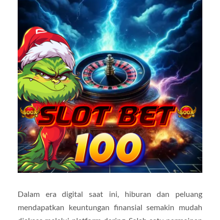
Dalam era digital saat ini, hiburan dan peluang
mendapatkan keuntungan finansial semakin mudah