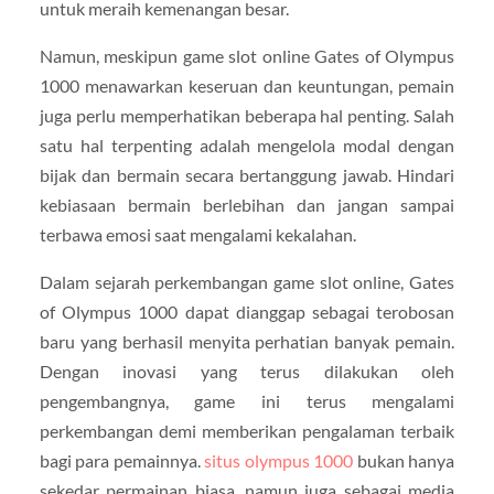
untuk meraih kemenangan besar.
Namun, meskipun game slot online Gates of Olympus
1000 menawarkan keseruan dan keuntungan, pemain
juga perlu memperhatikan beberapa hal penting. Salah
satu hal terpenting adalah mengelola modal dengan
bijak dan bermain secara bertanggung jawab. Hindari
kebiasaan bermain berlebihan dan jangan sampai
terbawa emosi saat mengalami kekalahan.
Dalam sejarah perkembangan game slot online, Gates
of Olympus 1000 dapat dianggap sebagai terobosan
baru yang berhasil menyita perhatian banyak pemain.
Dengan inovasi yang terus dilakukan oleh
pengembangnya, game ini terus mengalami
perkembangan demi memberikan pengalaman terbaik
bagi para pemainnya.
situs olympus 1000
bukan hanya
sekedar permainan biasa, namun juga sebagai media