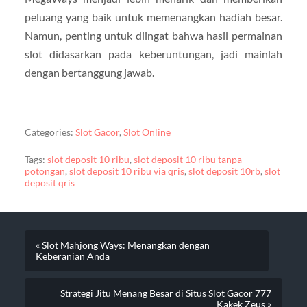
peluang yang baik untuk memenangkan hadiah besar.
Namun, penting untuk diingat bahwa hasil permainan
slot didasarkan pada keberuntungan, jadi mainlah
dengan bertanggung jawab.
Categories:
Slot Gacor
,
Slot Online
Tags:
slot deposit 10 ribu
,
slot deposit 10 ribu tanpa
potongan
,
slot deposit 10 ribu via qris
,
slot deposit 10rb
,
slot
deposit qris
« Slot Mahjong Ways: Menangkan dengan
Keberanian Anda
Strategi Jitu Menang Besar di Situs Slot Gacor 777
Kakek Zeus »