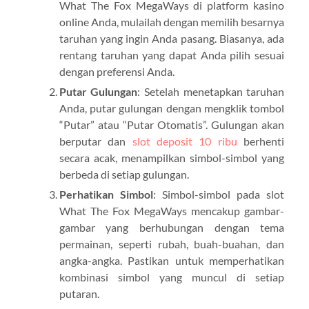
What The Fox MegaWays di platform kasino
online Anda, mulailah dengan memilih besarnya
taruhan yang ingin Anda pasang. Biasanya, ada
rentang taruhan yang dapat Anda pilih sesuai
dengan preferensi Anda.
Putar Gulungan
: Setelah menetapkan taruhan
Anda, putar gulungan dengan mengklik tombol
“Putar” atau “Putar Otomatis”. Gulungan akan
berputar dan
slot deposit 10 ribu
berhenti
secara acak, menampilkan simbol-simbol yang
berbeda di setiap gulungan.
Perhatikan Simbol
: Simbol-simbol pada slot
What The Fox MegaWays mencakup gambar-
gambar yang berhubungan dengan tema
permainan, seperti rubah, buah-buahan, dan
angka-angka. Pastikan untuk memperhatikan
kombinasi simbol yang muncul di setiap
putaran.