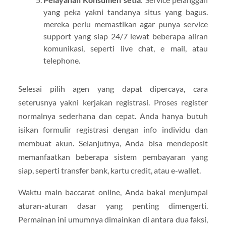
yang peka yakni tandanya situs yang bagus.
mereka perlu memastikan agar punya service
support yang siap 24/7 lewat beberapa aliran
komunikasi, seperti live chat, e mail, atau
telephone.
Selesai pilih agen yang dapat dipercaya, cara
seterusnya yakni kerjakan registrasi. Proses register
normalnya sederhana dan cepat. Anda hanya butuh
isikan formulir registrasi dengan info individu dan
membuat akun. Selanjutnya, Anda bisa mendeposit
memanfaatkan beberapa sistem pembayaran yang
siap, seperti transfer bank, kartu credit, atau e-wallet.
Waktu main baccarat online, Anda bakal menjumpai
aturan-aturan dasar yang penting dimengerti.
Permainan ini umumnya dimainkan di antara dua faksi,