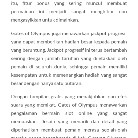
itu, fitur bonus yang sering muncul membuat
permainan ini menjadi sangat menghibur dan
mengasyikkan untuk dimainkan.
Gates of Olympus juga menawarkan jackpot progresif
yang dapat memberikan hadiah besar kepada pemain
yang beruntung. Jackpot progresif ini terus bertambah
seiring dengan jumlah taruhan yang diletakkan oleh
pemain di seluruh dunia, sehingga pemain memiliki
kesempatan untuk memenangkan hadiah yang sangat
besar dengan hanya satu putaran.
Dengan tampilan grafis yang menakjubkan dan efek
suara yang memikat, Gates of Olympus menawarkan
pengalaman bermain slot online yang sangat
memuaskan. Desain yang menarik dan detail yang
diperhatikan membuat pemain merasa seolah-olah
mereka benar-benar berada di kaki Gunung Olympus,