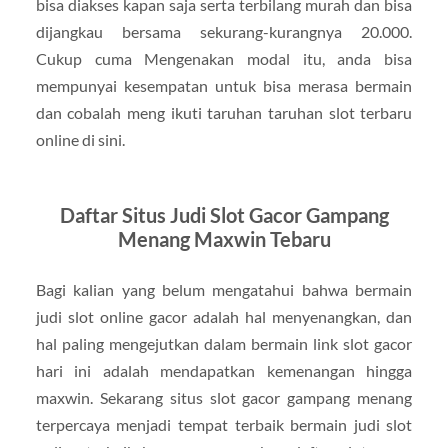
bisa diakses kapan saja serta terbilang murah dan bisa
dijangkau bersama sekurang-kurangnya 20.000.
Cukup cuma Mengenakan modal itu, anda bisa
mempunyai kesempatan untuk bisa merasa bermain
dan cobalah meng ikuti taruhan taruhan slot terbaru
online di sini.
Daftar Situs Judi Slot Gacor Gampang
Menang Maxwin Tebaru
Bagi kalian yang belum mengatahui bahwa bermain
judi slot online gacor adalah hal menyenangkan, dan
hal paling mengejutkan dalam bermain link slot gacor
hari ini adalah mendapatkan kemenangan hingga
maxwin. Sekarang situs slot gacor gampang menang
terpercaya menjadi tempat terbaik bermain judi slot