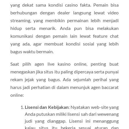
yang dekat sama kondisi casino fakta. Pemain bisa
berhubungan dengan dealer langsung lewat video
streaming, yang membikin permainan lebih menjadi
hidup serta menarik. Anda pun bisa melakukan
komunikasi dengan pemain lain lewat feature chat
yang ada, agar membuat kondisi sosial yang lebih
bagus waktu bermain.
Saat pilih agen live kasino online, penting buat
menegaskan jika situs itu paling dipercaya serta punyai
rekam jejak yang bagus. Ada sejumlah perihal yang
harus jadi perhatian di dalam menunjuk agen baccarat
online:
Lisensi dan Kebijakan
: Nyatakan web-site yang
Anda putuskan miliki lisensi sah dari wewenang
judi yang dianggap. Lisensi ini menanggung
kalau situs itu bekerja sesuai aturan dan