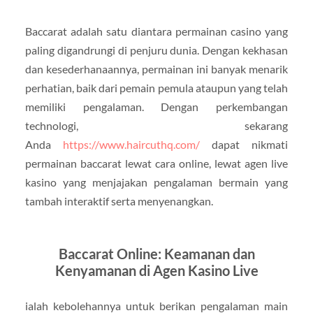
Baccarat adalah satu diantara permainan casino yang
paling digandrungi di penjuru dunia. Dengan kekhasan
dan kesederhanaannya, permainan ini banyak menarik
perhatian, baik dari pemain pemula ataupun yang telah
memiliki pengalaman. Dengan perkembangan
technologi, sekarang
Anda
https://www.haircuthq.com/
dapat nikmati
permainan baccarat lewat cara online, lewat agen live
kasino yang menjajakan pengalaman bermain yang
tambah interaktif serta menyenangkan.
Baccarat Online: Keamanan dan
Kenyamanan di Agen Kasino Live
ialah kebolehannya untuk berikan pengalaman main