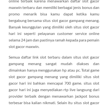
online terbaik karena menawarkan daftar slot gacor
maxwin terbaru dan memiliki berbagai jenis bonus dan
promo menarik bisa kamu dapat ketika kamu
bergabung bersama situs slot gacor gampang menang.
Banyak keunggulan yang dimiliki oleh situs slot gacor
hari ini seperti pelayanan customer service online
selama 24 jam dan pastinya ramah kepada para pemain
slot gacor maxwin.
Semua daftar link slot terbaru dalam situs slot gacor
gampang menang sangat mudah diakses dan
dimainkan hanya menggunakan hp atau pc. Total game
slot gacor gampang menang yang dimiliki situs slot
gacor hari ini bahkan mencapai 700 game. situs slot
gacor hari ini juga menyediakan rtp live langsung dari
provider terbaik dengan menawarkan jackpot bonus
terbesar bisa kalian nikmati. Selain itu situs slot gacor