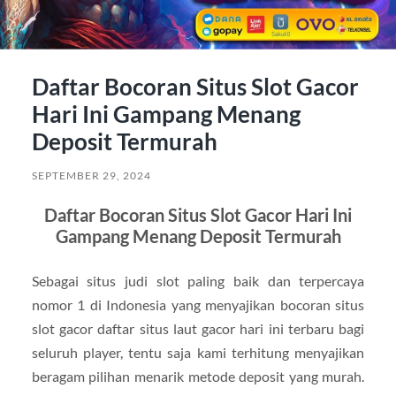
Daftar Bocoran Situs Slot Gacor
Hari Ini Gampang Menang
Deposit Termurah
SEPTEMBER 29, 2024
Daftar Bocoran Situs Slot Gacor Hari Ini
Gampang Menang Deposit Termurah
Sebagai situs judi slot paling baik dan terpercaya
nomor 1 di Indonesia yang menyajikan bocoran situs
slot gacor daftar situs laut gacor hari ini terbaru bagi
seluruh player, tentu saja kami terhitung menyajikan
beragam pilihan menarik metode deposit yang murah.