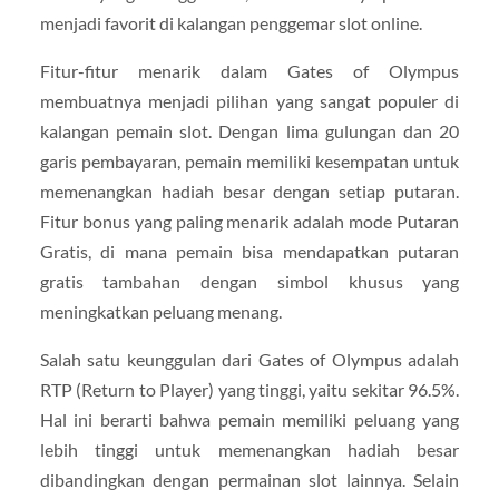
menjadi favorit di kalangan penggemar slot online.
Fitur-fitur menarik dalam Gates of Olympus
membuatnya menjadi pilihan yang sangat populer di
kalangan pemain slot. Dengan lima gulungan dan 20
garis pembayaran, pemain memiliki kesempatan untuk
memenangkan hadiah besar dengan setiap putaran.
Fitur bonus yang paling menarik adalah mode Putaran
Gratis, di mana pemain bisa mendapatkan putaran
gratis tambahan dengan simbol khusus yang
meningkatkan peluang menang.
Salah satu keunggulan dari Gates of Olympus adalah
RTP (Return to Player) yang tinggi, yaitu sekitar 96.5%.
Hal ini berarti bahwa pemain memiliki peluang yang
lebih tinggi untuk memenangkan hadiah besar
dibandingkan dengan permainan slot lainnya. Selain