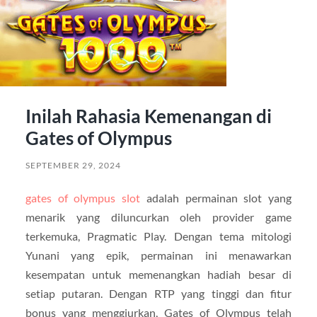
Inilah Rahasia Kemenangan di
Gates of Olympus
SEPTEMBER 29, 2024
gates of olympus slot
adalah permainan slot yang
menarik yang diluncurkan oleh provider game
terkemuka, Pragmatic Play. Dengan tema mitologi
Yunani yang epik, permainan ini menawarkan
kesempatan untuk memenangkan hadiah besar di
setiap putaran. Dengan RTP yang tinggi dan fitur
bonus yang menggiurkan, Gates of Olympus telah