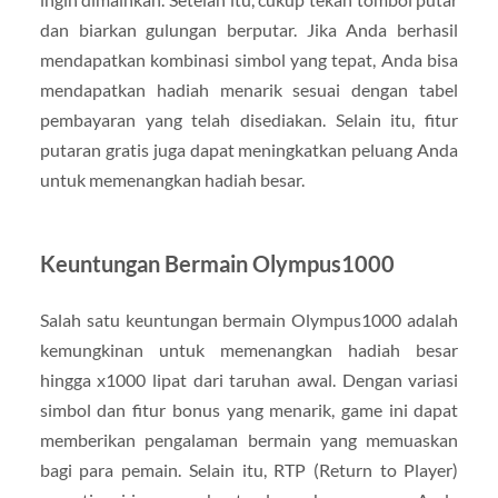
dan biarkan gulungan berputar. Jika Anda berhasil
mendapatkan kombinasi simbol yang tepat, Anda bisa
mendapatkan hadiah menarik sesuai dengan tabel
pembayaran yang telah disediakan. Selain itu, fitur
putaran gratis juga dapat meningkatkan peluang Anda
untuk memenangkan hadiah besar.
Keuntungan Bermain Olympus1000
Salah satu keuntungan bermain Olympus1000 adalah
kemungkinan untuk memenangkan hadiah besar
hingga x1000 lipat dari taruhan awal. Dengan variasi
simbol dan fitur bonus yang menarik, game ini dapat
memberikan pengalaman bermain yang memuaskan
bagi para pemain. Selain itu, RTP (Return to Player)