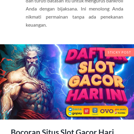
dan turuti batasan itu untuk mengurus bankroll
Anda dengan bijaksana. Ini menolong Anda
nikmati permainan tanpa ada penekanan
keuangan.
STICKY POST
Bocoran Situs Slot Gacor Hari