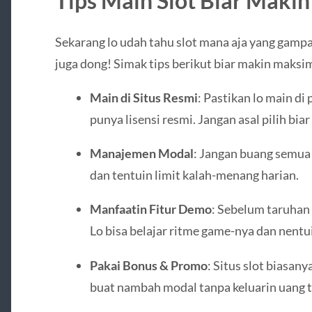
Tips Main Slot Biar Maki
Sekarang lo udah tahu slot mana aja yang gampa
juga dong! Simak tips berikut biar makin maksim
Main di Situs Resmi
: Pastikan lo main di
punya lisensi resmi. Jangan asal pilih biar
Manajemen Modal
: Jangan buang semua 
dan tentuin limit kalah-menang harian.
Manfaatin Fitur Demo
: Sebelum taruhan 
Lo bisa belajar ritme game-nya dan nentui
Pakai Bonus & Promo
: Situs slot biasan
buat nambah modal tanpa keluarin uang