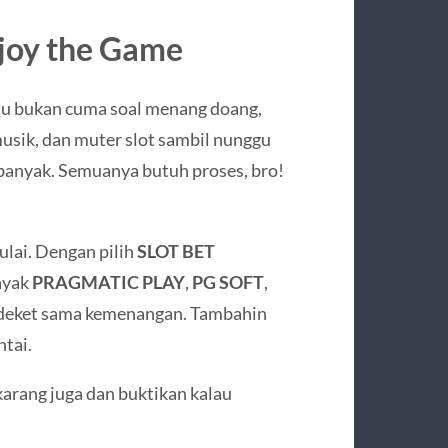
joy the Game
 itu bukan cuma soal menang doang,
 musik, dan muter slot sambil nunggu
banyak. Semuanya butuh proses, bro!
ulai. Dengan pilih
SLOT BET
ayak
PRAGMATIC PLAY
,
PG SOFT
,
h deket sama kemenangan. Tambahin
ntai.
karang juga dan buktikan kalau