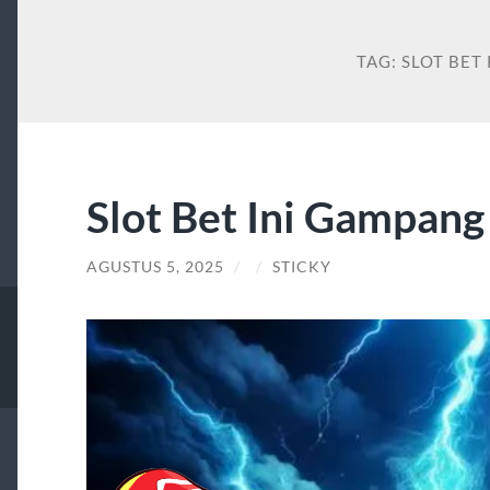
TAG:
SLOT BET 
Slot Bet Ini Gampan
AGUSTUS 5, 2025
/
/
STICKY