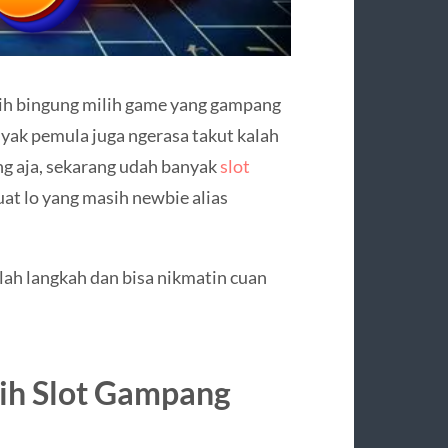
sih bingung milih game yang gampang
nyak pemula juga ngerasa takut kalah
g aja, sekarang udah banyak
slot
at lo yang masih newbie alias
salah langkah dan bisa nikmatin cuan
ih Slot Gampang