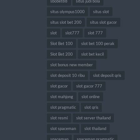
sbobet88
situs judi bola
situs olympus1000
situs slot
situs slot bet 200
situs slot gacor
slot
slot777
slot 777
Slot Bet 100
slot bet 100 perak
Slot Bet 200
slot bet kecil
slot bonus new member
slot deposit 10 ribu
slot deposit qris
slot gacor
slot gacor 777
slot mahjong
slot online
slot pragmatic
slot qris
slot resmi
slot server thailand
slot spaceman
slot thailand
spaceman
spaceman pragmatic