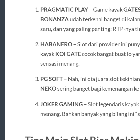
PRAGMATIC PLAY
– Game kayak
GATES
BONANZA
udah terkenal banget di kalan
seru, dan yang paling penting: RTP-nya ti
HABANERO
– Slot dari provider ini pun
kayak
KOI GATE
cocok banget buat lo yan
sensasi menang.
PG SOFT
– Nah, ini dia juara slot kekinia
NEKO
sering banget bagi kemenangan ke
JOKER GAMING
– Slot legendaris kayak
menang. Bahkan banyak yang bilang ini “s