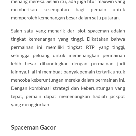
menang mereka. Selain itu, ada juga fitur maxwin yang
memberikan kesempatan bagi pemain untuk
memperoleh kemenangan besar dalam satu putaran.
Salah satu yang menarik dari slot spaceman adalah
tingkat kemenangan yang tinggi. Dikatakan bahwa
permainan ini memiliki tingkat RTP yang tinggi,
sehingga peluang untuk memenangkan permainan
lebih besar dibandingkan dengan permainan judi
lainnya. Hal ini membuat banyak pemain tertarik untuk
mencoba keberuntungan mereka dalam permainan ini.
Dengan kombinasi strategi dan keberuntungan yang
tepat, pemain dapat memenangkan hadiah jackpot
yang menggiurkan.
Spaceman Gacor