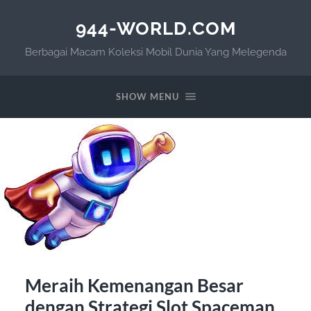
944-WORLD.COM
Berbagai Macam Koleksi Mobil Dunia Yang Melegenda
SHOW MENU
Meraih Kemenangan Besar
dengan Strategi Slot Spaceman