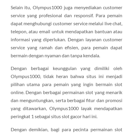
Selain itu, Olympus1000 juga menyediakan customer
service yang profesional dan responsif. Para pemain
dapat menghubungi customer service melalui live chat,
telepon, atau email untuk mendapatkan bantuan atau
informasi yang diperlukan. Dengan layanan customer
service yang ramah dan efisien, para pemain dapat
bermain dengan nyaman dan tanpa kendala.
Dengan berbagai keunggulan yang dimiliki oleh
Olympus1000, tidak heran bahwa situs ini menjadi
pilihan utama para pemain yang ingin bermain slot
online. Dengan berbagai permainan slot yang menarik
dan menguntungkan, serta berbagai fitur dan promosi
yang ditawarkan, Olympus1000 layak mendapatkan
peringkat 1 sebagai situs slot gacor hari ini.
Dengan demikian, bagi para pecinta permainan slot