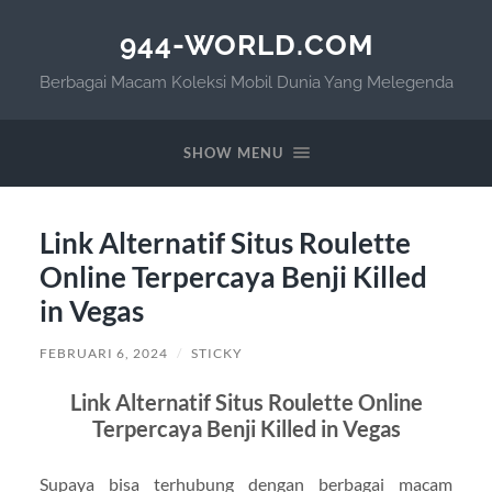
944-WORLD.COM
Berbagai Macam Koleksi Mobil Dunia Yang Melegenda
SHOW MENU
Link Alternatif Situs Roulette
Online Terpercaya Benji Killed
in Vegas
FEBRUARI 6, 2024
/
STICKY
Link Alternatif Situs Roulette Online
Terpercaya Benji Killed in Vegas
Supaya bisa terhubung dengan berbagai macam