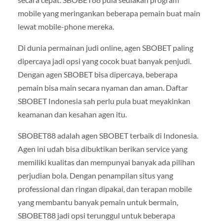
mobile yang meringankan beberapa pemain buat main
lewat mobile-phone mereka.
Di dunia permainan judi online, agen SBOBET paling
dipercaya jadi opsi yang cocok buat banyak penjudi.
Dengan agen SBOBET bisa dipercaya, beberapa
pemain bisa main secara nyaman dan aman. Daftar
SBOBET Indonesia sah perlu pula buat meyakinkan
keamanan dan kesahan agen itu.
SBOBET88 adalah agen SBOBET terbaik di Indonesia.
Agen ini udah bisa dibuktikan berikan service yang
memiliki kualitas dan mempunyai banyak ada pilihan
perjudian bola. Dengan penampilan situs yang
professional dan ringan dipakai, dan terapan mobile
yang membantu banyak pemain untuk bermain,
SBOBET88 jadi opsi terunggul untuk beberapa