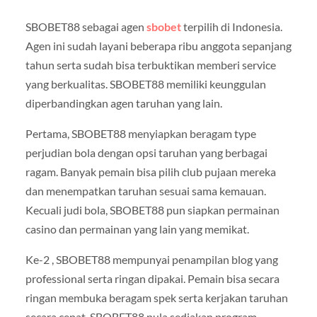
SBOBET88 sebagai agen
sbobet
terpilih di Indonesia.
Agen ini sudah layani beberapa ribu anggota sepanjang
tahun serta sudah bisa terbuktikan memberi service
yang berkualitas. SBOBET88 memiliki keunggulan
diperbandingkan agen taruhan yang lain.
Pertama, SBOBET88 menyiapkan beragam type
perjudian bola dengan opsi taruhan yang berbagai
ragam. Banyak pemain bisa pilih club pujaan mereka
dan menempatkan taruhan sesuai sama kemauan.
Kecuali judi bola, SBOBET88 pun siapkan permainan
casino dan permainan yang lain yang memikat.
Ke-2 , SBOBET88 mempunyai penampilan blog yang
professional serta ringan dipakai. Pemain bisa secara
ringan membuka beragam spek serta kerjakan taruhan
secara cepat. SBOBET88 pula sediakan program