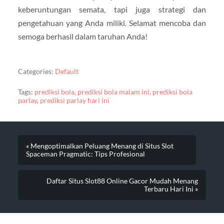
keberuntungan semata, tapi juga strategi dan
pengetahuan yang Anda miliki. Selamat mencoba dan
semoga berhasil dalam taruhan Anda!
Categories:
Default
Tags:
prediksi bola
,
prediksi bola malam ini
,
prediksi bola
parlay
,
prediksi parlay hari ini
« Mengoptimalkan Peluang Menang di Situs Slot
Spaceman Pragmatic: Tips Profesional
Daftar Situs Slot88 Online Gacor Mudah Menang
Terbaru Hari Ini »