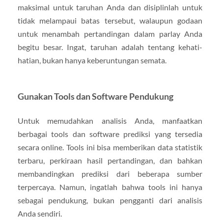
maksimal untuk taruhan Anda dan disiplinlah untuk
tidak melampaui batas tersebut, walaupun godaan
untuk menambah pertandingan dalam parlay Anda
begitu besar. Ingat, taruhan adalah tentang kehati-
hatian, bukan hanya keberuntungan semata.
Gunakan Tools dan Software Pendukung
Untuk memudahkan analisis Anda, manfaatkan
berbagai tools dan software prediksi yang tersedia
secara online. Tools ini bisa memberikan data statistik
terbaru, perkiraan hasil pertandingan, dan bahkan
membandingkan prediksi dari beberapa sumber
terpercaya. Namun, ingatlah bahwa tools ini hanya
sebagai pendukung, bukan pengganti dari analisis
Anda sendiri.