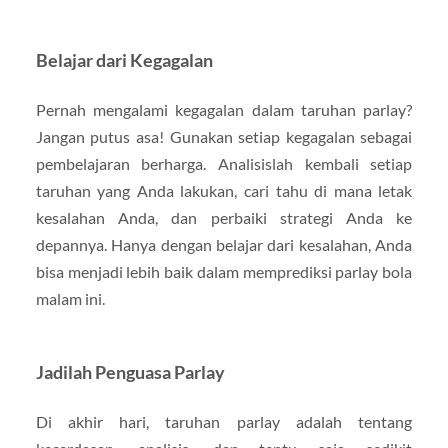
Belajar dari Kegagalan
Pernah mengalami kegagalan dalam taruhan parlay?
Jangan putus asa! Gunakan setiap kegagalan sebagai
pembelajaran berharga. Analisislah kembali setiap
taruhan yang Anda lakukan, cari tahu di mana letak
kesalahan Anda, dan perbaiki strategi Anda ke
depannya. Hanya dengan belajar dari kesalahan, Anda
bisa menjadi lebih baik dalam memprediksi parlay bola
malam ini.
Jadilah Penguasa Parlay
Di akhir hari, taruhan parlay adalah tentang