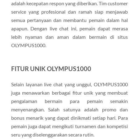
adalah kecepatan respon yang diberikan. Tim customer
service yang profesional dan ramah siap menjawab
semua pertanyaan dan membantu pemain dalam hal
apapun. Dengan live chat ini, pemain dapat merasa
lebih nyaman dan aman dalam bermain di situs
OLYMPUS1000.
FITUR UNIK OLYMPUS1000
Selain layanan live chat yang unggul, OLYMPUS1000
juga menawarkan berbagai fitur unik yang membuat
pengalaman bermain para pemain semakin
menyenangkan. Salah satunya adalah promo dan
bonus menarik yang dapat dinikmati setiap hari. Para
pemain juga dapat mengikuti turnamen dan kompetisi
seru yang diselenggarakan secara rutin.