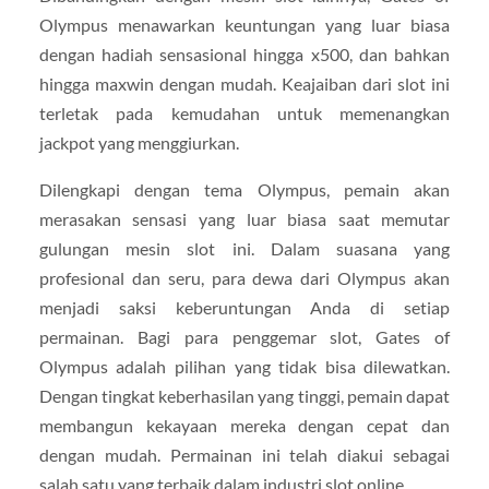
Olympus menawarkan keuntungan yang luar biasa
dengan hadiah sensasional hingga x500, dan bahkan
hingga maxwin dengan mudah. Keajaiban dari slot ini
terletak pada kemudahan untuk memenangkan
jackpot yang menggiurkan.
Dilengkapi dengan tema Olympus, pemain akan
merasakan sensasi yang luar biasa saat memutar
gulungan mesin slot ini. Dalam suasana yang
profesional dan seru, para dewa dari Olympus akan
menjadi saksi keberuntungan Anda di setiap
permainan. Bagi para penggemar slot, Gates of
Olympus adalah pilihan yang tidak bisa dilewatkan.
Dengan tingkat keberhasilan yang tinggi, pemain dapat
membangun kekayaan mereka dengan cepat dan
dengan mudah. Permainan ini telah diakui sebagai
salah satu yang terbaik dalam industri slot online.