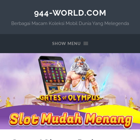
944-WORLD.COM
Berbagai Macam Koleksi Mobil Dunia Yang Melegenda
SHOW MENU