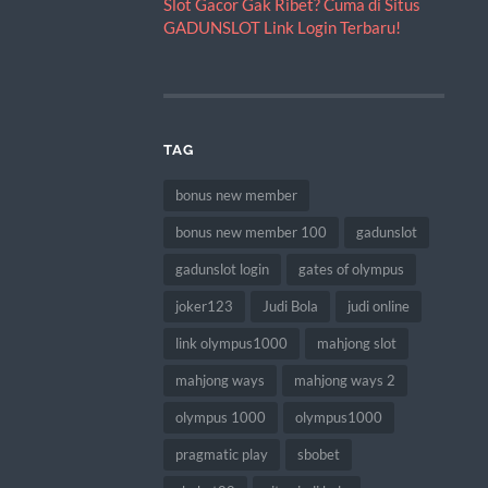
Slot Gacor Gak Ribet? Cuma di Situs
GADUNSLOT Link Login Terbaru!
TAG
bonus new member
bonus new member 100
gadunslot
gadunslot login
gates of olympus
joker123
Judi Bola
judi online
link olympus1000
mahjong slot
mahjong ways
mahjong ways 2
olympus 1000
olympus1000
pragmatic play
sbobet