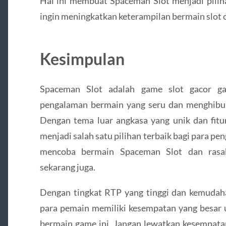
Hal ini membuat Spaceman Slot menjadi pilih
ingin meningkatkan keterampilan bermain slot o
Kesimpulan
Spaceman Slot adalah game slot gacor 
pengalaman bermain yang seru dan menghibu
Dengan tema luar angkasa yang unik dan fitur
menjadi salah satu pilihan terbaik bagi para pe
mencoba bermain Spaceman Slot dan rasak
sekarang juga.
Dengan tingkat RTP yang tinggi dan kemuda
para pemain memiliki kesempatan yang besar 
bermain game ini. Jangan lewatkan kesempa