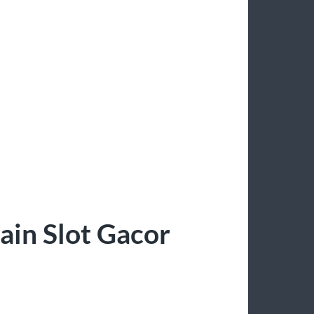
ain Slot Gacor