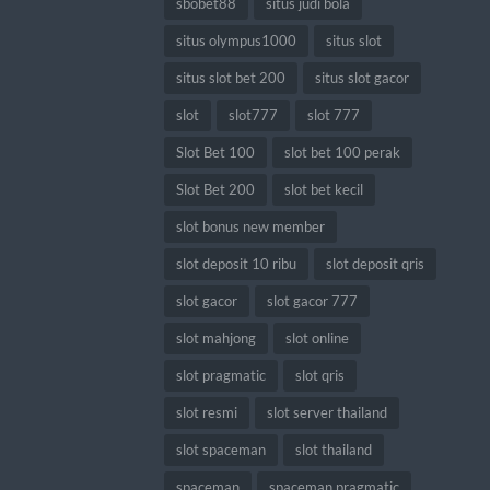
sbobet88
situs judi bola
situs olympus1000
situs slot
situs slot bet 200
situs slot gacor
slot
slot777
slot 777
Slot Bet 100
slot bet 100 perak
Slot Bet 200
slot bet kecil
slot bonus new member
slot deposit 10 ribu
slot deposit qris
slot gacor
slot gacor 777
slot mahjong
slot online
slot pragmatic
slot qris
slot resmi
slot server thailand
slot spaceman
slot thailand
spaceman
spaceman pragmatic