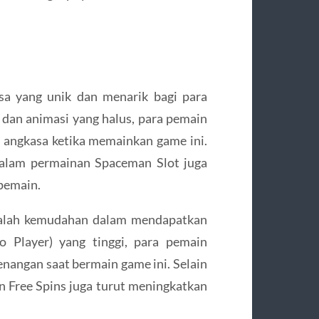
a yang unik dan menarik bagi para
 dan animasi yang halus, para pemain
r angkasa ketika memainkan game ini.
i dalam permainan Spaceman Slot juga
pemain.
adalah kemudahan dalam mendapatkan
 Player) yang tinggi, para pemain
nangan saat bermain game ini. Selain
dan Free Spins juga turut meningkatkan