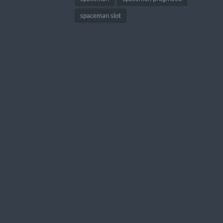
spaceman slot