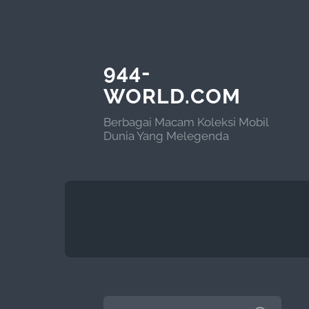
944-
WORLD.COM
Berbagai Macam Koleksi Mobil
Dunia Yang Melegenda
CARI