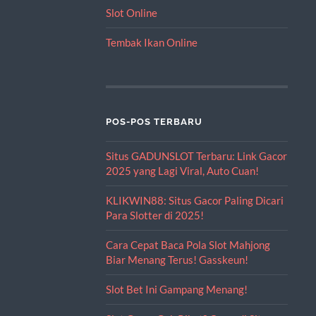
Slot Online
Tembak Ikan Online
POS-POS TERBARU
Situs GADUNSLOT Terbaru: Link Gacor
2025 yang Lagi Viral, Auto Cuan!
KLIKWIN88: Situs Gacor Paling Dicari
Para Slotter di 2025!
Cara Cepat Baca Pola Slot Mahjong
Biar Menang Terus! Gasskeun!
Slot Bet Ini Gampang Menang!