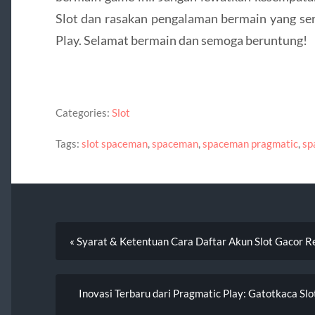
Slot dan rasakan pengalaman bermain yang se
Play. Selamat bermain dan semoga beruntung!
Categories:
Slot
Tags:
slot spaceman
,
spaceman
,
spaceman pragmatic
,
sp
« Syarat & Ketentuan Cara Daftar Akun Slot Gacor
Inovasi Terbaru dari Pragmatic Play: Gatotkaca S