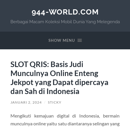
944-WORLD.COM
Berbagai Macam Koleksi Mobil Dunia Yang Melegenda
SHOW MENU
SLOT QRIS: Basis Judi
Munculnya Online Enteng
Jekpot yang Dapat dipercaya
dan Sah di Indonesia
JANUARI 2, 2024
/
STICKY
Mengikuti kemajuan digital di Indonesia, bermain
munculnya online yaitu satu diantaranya selingan yang