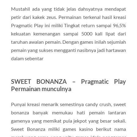
Mustahil ada yang tidak jelas dahsyatnya mendapat
petir dari kakek zeus. Permainan terkenal hasil kreasi
Pragmatic Play ini miliki Tingkat return sampai 96,5%
kekuatan kemenangan sampai 5000 kali lipat dari
taruhan awalan pemain. Dengan games inilah sejumlah
pemain yang sukses mengganti nasibnya jadi hartawan
dalam sebentar
SWEET BONANZA – Pragmatic Play
Permainan munculnya
Punyai kreasi menarik semestinya candy crush, sweet
bonanza banyak memukau hati pemain lantaran
gamenya yang memikat pula jekpot yang besar sekali.
Sweet Bonanza miliki games kasino berikut nama