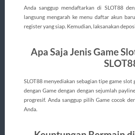
Anda sanggup mendaftarkan di SLOT88 deng
langsung mengarah ke menu daftar akun baru 
register yang siap. Kemudian, laksanakan depos
Apa Saja Jenis Game Slo
SLOT8
SLOT88 menyediakan sebagian tipe game slot g
dengan Game dengan dengan sejumlah paylin
progresif. Anda sanggup pilih Game cocok de
Anda.
Keuntungan Bermain di 