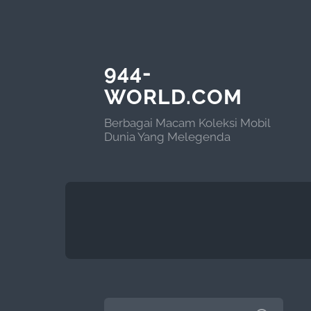
944-
WORLD.COM
Berbagai Macam Koleksi Mobil
Dunia Yang Melegenda
CARI