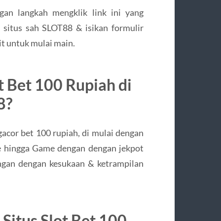
an langkah mengklik link ini yang
situs sah SLOT88 & isikan formulir
it untuk mulai main.
t Bet 100 Rupiah di
8?
acor bet 100 rupiah, di mulai dengan
e hingga Game dengan dengan jekpot
ngan dengan kesukaan & ketrampilan
Situs Slot Bet 100