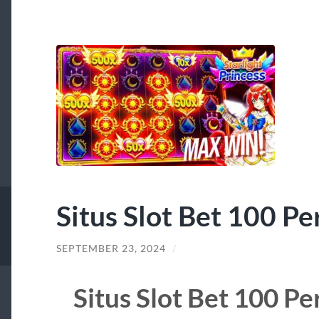
Situs Slot Bet 100 P
SEPTEMBER 23, 2024
/
Situs Slot Bet 100 P