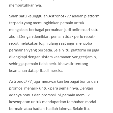
membutuhkannya.
Salah satu keunggulan Astronot777 adalah platform
terpadu yang memungkinkan pemain untuk
mengakses berbagai permainan judi online dari satu
akun. Dengan demikian, pemain tidak perlu repot-
repot melakukan login ulang saat ingin mencoba
permainan yang berbeda. Selain itu, platform ini juga
dilengkapi dengan sistem keamanan yang terjamin,
sehingga pemain tidak perlu khawatir tentang
keamanan data pribadi mereka.
Astronot777 juga menawarkan berbagai bonus dan
promosi menarik untuk para pemainnya. Dengan
adanya bonus dan promosi ini, pemain memiliki
kesempatan untuk mendapatkan tambahan modal
bermain atau hadiah-hadiah lainnya. Selain itu,