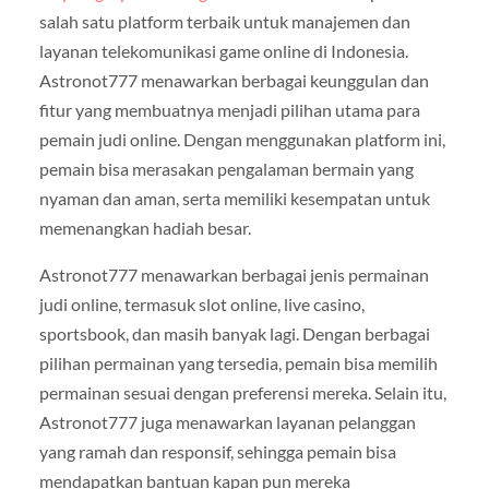
salah satu platform terbaik untuk manajemen dan
layanan telekomunikasi game online di Indonesia.
Astronot777 menawarkan berbagai keunggulan dan
fitur yang membuatnya menjadi pilihan utama para
pemain judi online. Dengan menggunakan platform ini,
pemain bisa merasakan pengalaman bermain yang
nyaman dan aman, serta memiliki kesempatan untuk
memenangkan hadiah besar.
Astronot777 menawarkan berbagai jenis permainan
judi online, termasuk slot online, live casino,
sportsbook, dan masih banyak lagi. Dengan berbagai
pilihan permainan yang tersedia, pemain bisa memilih
permainan sesuai dengan preferensi mereka. Selain itu,
Astronot777 juga menawarkan layanan pelanggan
yang ramah dan responsif, sehingga pemain bisa
mendapatkan bantuan kapan pun mereka