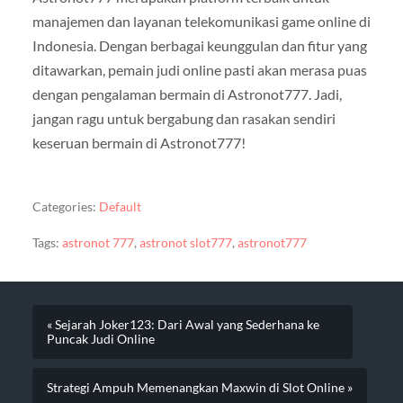
manajemen dan layanan telekomunikasi game online di
Indonesia. Dengan berbagai keunggulan dan fitur yang
ditawarkan, pemain judi online pasti akan merasa puas
dengan pengalaman bermain di Astronot777. Jadi,
jangan ragu untuk bergabung dan rasakan sendiri
keseruan bermain di Astronot777!
Categories:
Default
Tags:
astronot 777
,
astronot slot777
,
astronot777
« Sejarah Joker123: Dari Awal yang Sederhana ke
Puncak Judi Online
Strategi Ampuh Memenangkan Maxwin di Slot Online »