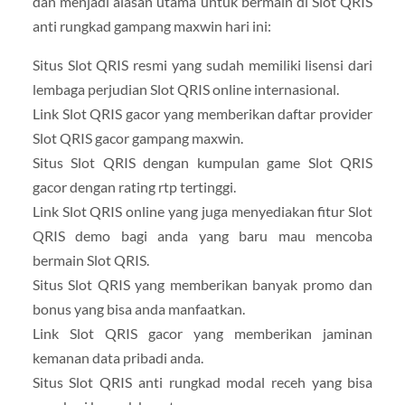
dan menjadi alasan utama untuk bermain di Slot QRIS
anti rungkad gampang maxwin hari ini:
Situs Slot QRIS resmi yang sudah memiliki lisensi dari
lembaga perjudian Slot QRIS online internasional.
Link Slot QRIS gacor yang memberikan daftar provider
Slot QRIS gacor gampang maxwin.
Situs Slot QRIS dengan kumpulan game Slot QRIS
gacor dengan rating rtp tertinggi.
Link Slot QRIS online yang juga menyediakan fitur Slot
QRIS demo bagi anda yang baru mau mencoba
bermain Slot QRIS.
Situs Slot QRIS yang memberikan banyak promo dan
bonus yang bisa anda manfaatkan.
Link Slot QRIS gacor yang memberikan jaminan
kemanan data pribadi anda.
Situs Slot QRIS anti rungkad modal receh yang bisa