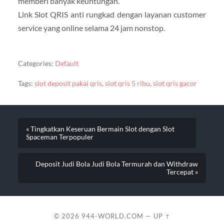
memberi banyak keuntungan.
Link Slot QRIS anti rungkad dengan layanan customer
service yang online selama 24 jam nonstop.
Categories:
Default
Tags:
slot deposit pakai qris
,
slot qris 5 ribu
,
slot qris gacor
« Tingkatkan Keseruan Bermain Slot dengan Slot
Spaceman Terpopuler
Deposit Judi Bola Judi Bola Termurah dan Withdraw
Tercepat »
© 2026
944-WORLD.COM
—
UP ↑