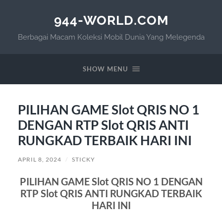
944-WORLD.COM
Berbagai Macam Koleksi Mobil Dunia Yang Melegenda
SHOW MENU
PILIHAN GAME Slot QRIS NO 1
DENGAN RTP Slot QRIS ANTI
RUNGKAD TERBAIK HARI INI
APRIL 8, 2024
/
STICKY
PILIHAN GAME Slot QRIS NO 1 DENGAN
RTP Slot QRIS ANTI RUNGKAD TERBAIK
HARI INI