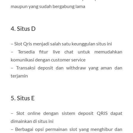
maupun yang sudah bergabung lama
4. Situs D
– Slot Qris menjadi salah satu keunggulan situs ini
– Tersedia fitur live chat untuk memudahkan
komunikasi dengan customer service
– Transaksi deposit dan withdraw yang aman dan
terjamin
5. Situs E
– Slot online dengan sistem deposit QRIS dapat
dimainkan di situs ini
– Berbagai opsi permainan slot yang menghibur dan