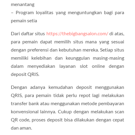
menantang
– Program loyalitas yang menguntungkan bagi para
pemain setia
Dari daftar situs
https://thebigbangsalon.com/
di atas,
para pemain dapat memilih situs mana yang sesuai
dengan preferensi dan kebutuhan mereka. Setiap situs
memiliki kelebihan dan keunggulan masing-masing
dalam menyediakan layanan slot online dengan
deposit QRIS.
Dengan adanya kemudahan deposit menggunakan
QRIS, para pemain tidak perlu repot lagi melakukan
transfer bank atau menggunakan metode pembayaran
konvensional lainnya. Cukup dengan melakukan scan
QR code, proses deposit bisa dilakukan dengan cepat
dan aman.