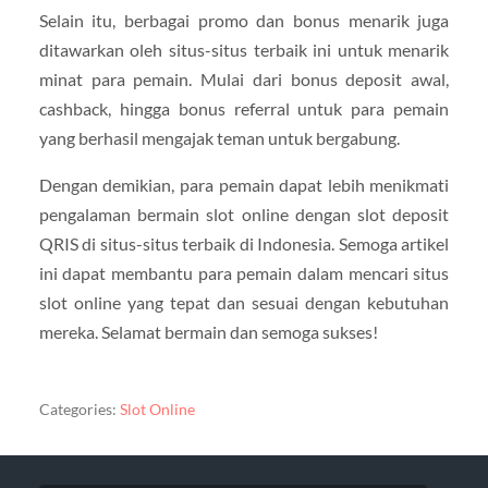
Selain itu, berbagai promo dan bonus menarik juga
ditawarkan oleh situs-situs terbaik ini untuk menarik
minat para pemain. Mulai dari bonus deposit awal,
cashback, hingga bonus referral untuk para pemain
yang berhasil mengajak teman untuk bergabung.
Dengan demikian, para pemain dapat lebih menikmati
pengalaman bermain slot online dengan slot deposit
QRIS di situs-situs terbaik di Indonesia. Semoga artikel
ini dapat membantu para pemain dalam mencari situs
slot online yang tepat dan sesuai dengan kebutuhan
mereka. Selamat bermain dan semoga sukses!
Categories:
Slot Online