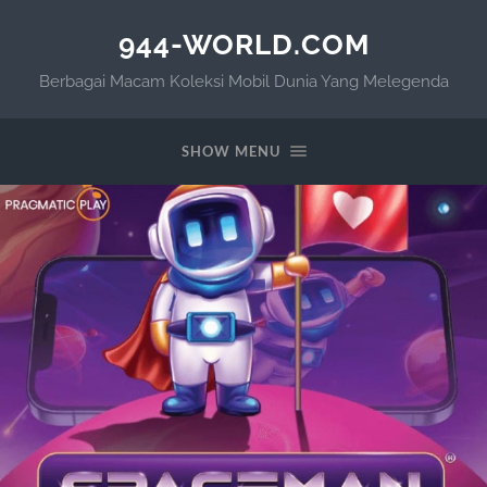
944-WORLD.COM
Berbagai Macam Koleksi Mobil Dunia Yang Melegenda
SHOW MENU