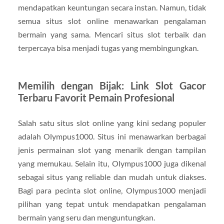
mendapatkan keuntungan secara instan. Namun, tidak
semua situs slot online menawarkan pengalaman
bermain yang sama. Mencari situs slot terbaik dan
terpercaya bisa menjadi tugas yang membingungkan.
Memilih dengan Bijak: Link Slot Gacor
Terbaru Favorit Pemain Profesional
Salah satu situs slot online yang kini sedang populer
adalah Olympus1000. Situs ini menawarkan berbagai
jenis permainan slot yang menarik dengan tampilan
yang memukau. Selain itu, Olympus1000 juga dikenal
sebagai situs yang reliable dan mudah untuk diakses.
Bagi para pecinta slot online, Olympus1000 menjadi
pilihan yang tepat untuk mendapatkan pengalaman
bermain yang seru dan menguntungkan.