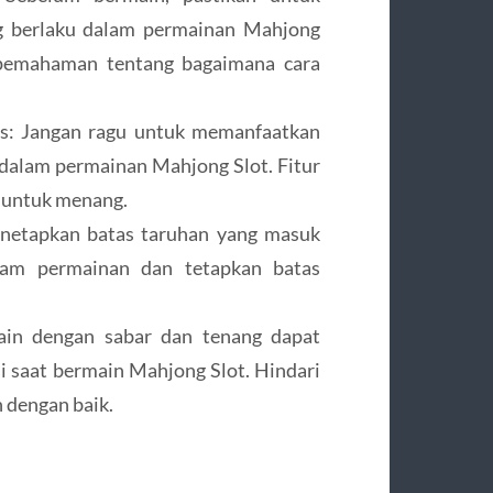
g berlaku dalam permainan Mahjong
 pemahaman tentang bagaimana cara
is: Jangan ragu untuk memanfaatkan
n dalam permainan Mahjong Slot. Fitur
 untuk menang.
enetapkan batas taruhan yang masuk
alam permainan dan tetapkan batas
ain dengan sabar dan tenang dapat
 saat bermain Mahjong Slot. Hindari
 dengan baik.