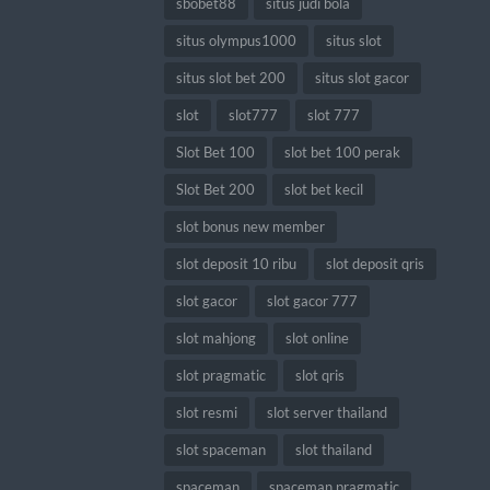
sbobet88
situs judi bola
situs olympus1000
situs slot
situs slot bet 200
situs slot gacor
slot
slot777
slot 777
Slot Bet 100
slot bet 100 perak
Slot Bet 200
slot bet kecil
slot bonus new member
slot deposit 10 ribu
slot deposit qris
slot gacor
slot gacor 777
slot mahjong
slot online
slot pragmatic
slot qris
slot resmi
slot server thailand
slot spaceman
slot thailand
spaceman
spaceman pragmatic