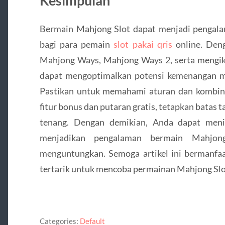
Kesimpulan
Bermain Mahjong Slot dapat menjadi pengal
bagi para pemain
slot pakai qris
online. Deng
Mahjong Ways, Mahjong Ways 2, serta mengikut
dapat mengoptimalkan potensi kemenangan m
Pastikan untuk memahami aturan dan kombina
fitur bonus dan putaran gratis, tetapkan batas
tenang. Dengan demikian, Anda dapat men
menjadikan pengalaman bermain Mahjon
menguntungkan. Semoga artikel ini bermanfaa
tertarik untuk mencoba permainan Mahjong Slo
Categories:
Default