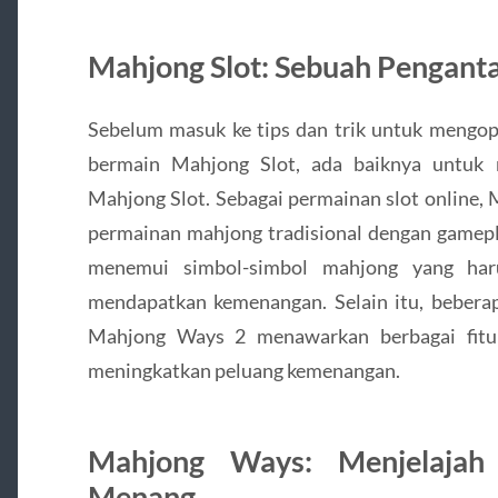
Mahjong Slot: Sebuah Pengant
Sebelum masuk ke tips dan trik untuk mengo
bermain Mahjong Slot, ada baiknya untuk 
Mahjong Slot. Sebagai permainan slot online
permainan mahjong tradisional dengan gamepl
menemui simbol-simbol mahjong yang haru
mendapatkan kemenangan. Selain itu, bebera
Mahjong Ways 2 menawarkan berbagai fit
meningkatkan peluang kemenangan.
Mahjong Ways: Menjelajah
Menang