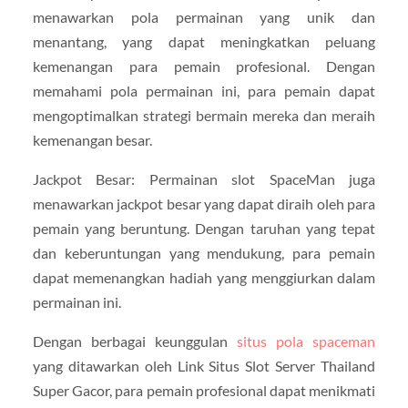
menawarkan pola permainan yang unik dan
menantang, yang dapat meningkatkan peluang
kemenangan para pemain profesional. Dengan
memahami pola permainan ini, para pemain dapat
mengoptimalkan strategi bermain mereka dan meraih
kemenangan besar.
Jackpot Besar: Permainan slot SpaceMan juga
menawarkan jackpot besar yang dapat diraih oleh para
pemain yang beruntung. Dengan taruhan yang tepat
dan keberuntungan yang mendukung, para pemain
dapat memenangkan hadiah yang menggiurkan dalam
permainan ini.
Dengan berbagai keunggulan
situs pola spaceman
yang ditawarkan oleh Link Situs Slot Server Thailand
Super Gacor, para pemain profesional dapat menikmati