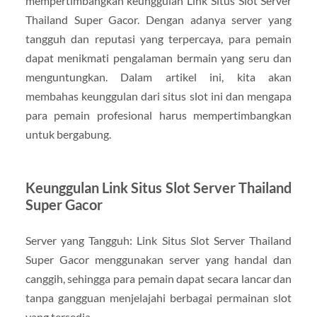
mempertimbangkan keunggulan Link Situs Slot Server
Thailand Super Gacor. Dengan adanya server yang
tangguh dan reputasi yang terpercaya, para pemain
dapat menikmati pengalaman bermain yang seru dan
menguntungkan. Dalam artikel ini, kita akan
membahas keunggulan dari situs slot ini dan mengapa
para pemain profesional harus mempertimbangkan
untuk bergabung.
Keunggulan Link Situs Slot Server Thailand
Super Gacor
Server yang Tangguh: Link Situs Slot Server Thailand
Super Gacor menggunakan server yang handal dan
canggih, sehingga para pemain dapat secara lancar dan
tanpa gangguan menjelajahi berbagai permainan slot
yang tersedia.