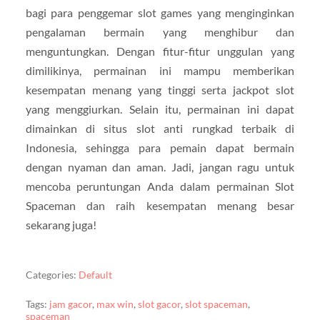
bagi para penggemar slot games yang menginginkan
pengalaman bermain yang menghibur dan
menguntungkan. Dengan fitur-fitur unggulan yang
dimilikinya, permainan ini mampu memberikan
kesempatan menang yang tinggi serta jackpot slot
yang menggiurkan. Selain itu, permainan ini dapat
dimainkan di situs slot anti rungkad terbaik di
Indonesia, sehingga para pemain dapat bermain
dengan nyaman dan aman. Jadi, jangan ragu untuk
mencoba peruntungan Anda dalam permainan Slot
Spaceman dan raih kesempatan menang besar
sekarang juga!
Categories:
Default
Tags:
jam gacor
,
max win
,
slot gacor
,
slot spaceman
,
spaceman