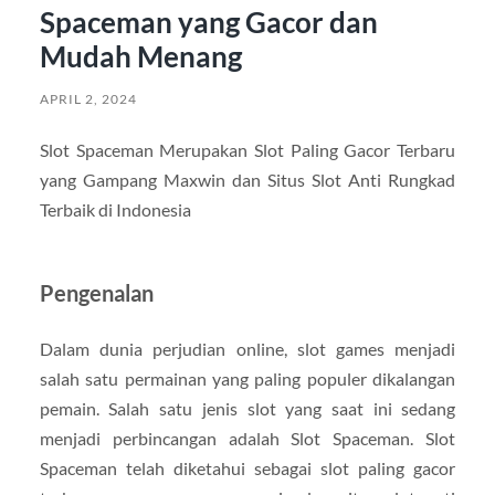
Spaceman yang Gacor dan
Mudah Menang
APRIL 2, 2024
Slot Spaceman Merupakan Slot Paling Gacor Terbaru
yang Gampang Maxwin dan Situs Slot Anti Rungkad
Terbaik di Indonesia
Pengenalan
Dalam dunia perjudian online, slot games menjadi
salah satu permainan yang paling populer dikalangan
pemain. Salah satu jenis slot yang saat ini sedang
menjadi perbincangan adalah Slot Spaceman. Slot
Spaceman telah diketahui sebagai slot paling gacor