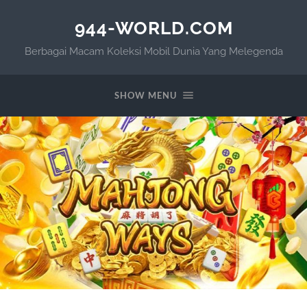
944-WORLD.COM
Berbagai Macam Koleksi Mobil Dunia Yang Melegenda
SHOW MENU