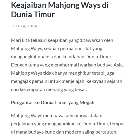
Keajaiban Mahjong Ways di
Dunia Timur
JULI 24, 2024
Mari kita telusuri keajaiban yang ditawarkan oleh
Mahjong Ways, sebuah permainan slot yang
mengangkat nuansa dan keindahan Dunia Timur.
Dengan tema yang menghormati warisan budaya Asia,
Mahjong Ways tidak hanya menghibur tetapi juga
mengajak pemain untuk menjelajahi kekayaan sejarah
dan kesempatan menang yang besar.
Pengantar ke Dunia Timur yang Megah
Mahjong Ways membawa pemainnya dalam
perjalanan yang mengagumkan ke Dunia Timur, tempat
di mana budaya kuno dan modern saling bertautan.