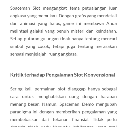
Spaceman Slot mengangkat tema petualangan luar
angkasa yang memukau. Dengan grafis yang mendetail
dan animasi yang halus, game ini membawa Anda
melintasi galaksi yang penuh misteri dan keindahan.
Setiap putaran gulungan tidak hanya tentang mencari
simbol yang cocok, tetapi juga tentang merasakan
sensasi menjelajahi ruang angkasa.
Kritik terhadap Pengalaman Slot Konvensional
Sering kali, permainan slot dianggap hanya sebagai
cara untuk menghabiskan uang dengan harapan
menang besar. Namun, Spaceman Demo mengubah
paradigma ini dengan memberikan pengalaman yang
membebaskan dari tekanan finansial. Tidak perlu
deposit, tidak perlu khawatir kehilangan uang, tapi