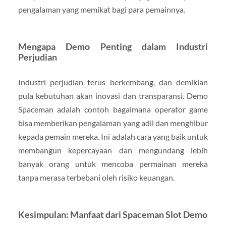
pengalaman yang memikat bagi para pemainnya.
Mengapa Demo Penting dalam Industri
Perjudian
Industri perjudian terus berkembang, dan demikian
pula kebutuhan akan inovasi dan transparansi. Demo
Spaceman adalah contoh bagaimana operator game
bisa memberikan pengalaman yang adil dan menghibur
kepada pemain mereka. Ini adalah cara yang baik untuk
membangun kepercayaan dan mengundang lebih
banyak orang untuk mencoba permainan mereka
tanpa merasa terbebani oleh risiko keuangan.
Kesimpulan: Manfaat dari Spaceman Slot Demo