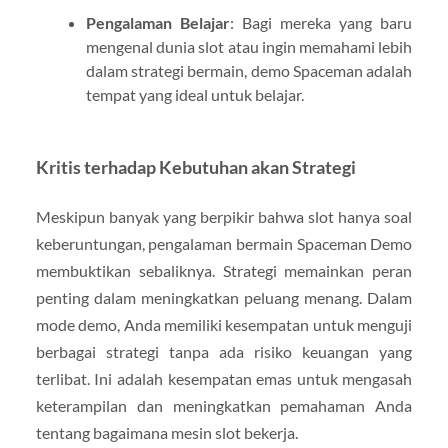
Pengalaman Belajar
: Bagi mereka yang baru
mengenal dunia slot atau ingin memahami lebih
dalam strategi bermain, demo Spaceman adalah
tempat yang ideal untuk belajar.
Kritis terhadap Kebutuhan akan Strategi
Meskipun banyak yang berpikir bahwa slot hanya soal
keberuntungan, pengalaman bermain Spaceman Demo
membuktikan sebaliknya. Strategi memainkan peran
penting dalam meningkatkan peluang menang. Dalam
mode demo, Anda memiliki kesempatan untuk menguji
berbagai strategi tanpa ada risiko keuangan yang
terlibat. Ini adalah kesempatan emas untuk mengasah
keterampilan dan meningkatkan pemahaman Anda
tentang bagaimana mesin slot bekerja.