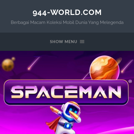
944-WORLD.COM
Berbagai Macam Koleksi Mobil Dunia Yang Melegenda
SHOW MENU