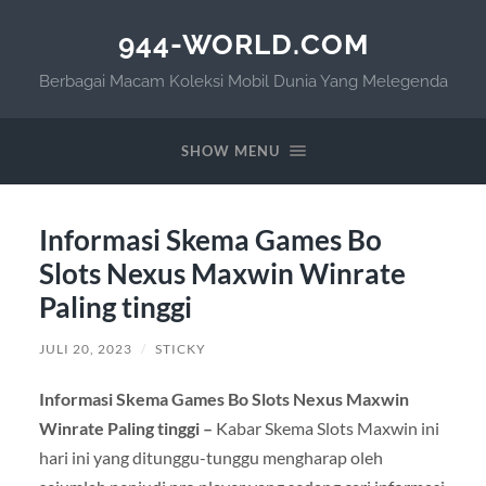
944-WORLD.COM
Berbagai Macam Koleksi Mobil Dunia Yang Melegenda
SHOW MENU
Informasi Skema Games Bo
Slots Nexus Maxwin Winrate
Paling tinggi
JULI 20, 2023
/
STICKY
Informasi Skema Games Bo Slots Nexus Maxwin
Winrate Paling tinggi –
Kabar Skema Slots Maxwin ini
hari ini yang ditunggu-tunggu mengharap oleh