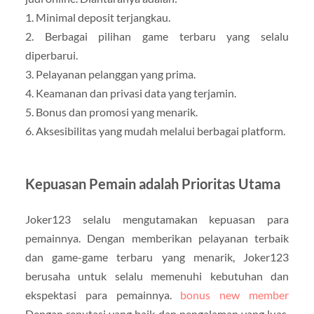
1. Minimal deposit terjangkau.
2. Berbagai pilihan game terbaru yang selalu
diperbarui.
3. Pelayanan pelanggan yang prima.
4. Keamanan dan privasi data yang terjamin.
5. Bonus dan promosi yang menarik.
6. Aksesibilitas yang mudah melalui berbagai platform.
Kepuasan Pemain adalah Prioritas Utama
Joker123 selalu mengutamakan kepuasan para
pemainnya. Dengan memberikan pelayanan terbaik
dan game-game terbaru yang menarik, Joker123
berusaha untuk selalu memenuhi kebutuhan dan
ekspektasi para pemainnya.
bonus new member
Dengan reputasi yang baik dan pengalaman yang luas,