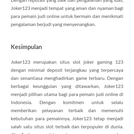
Joker123 menjadi tempat yang aman dan nyaman bagi
para pemain judi online untuk bermain dan menikmati
pengalaman berjudi yang menyenangkan.
Kesimpulan
Joker123 merupakan situs slot joker gaming 123
dengan minimal deposit terjangkau yang terpercaya
dan senantiasa menghadirkan game terbaru. Dengan
berbagai keunggulan yang ditawarkan, Joker123
menjadi pilihan utama bagi para pemain judi online di
Indonesia. Dengan komitmen untuk selalu
memberikan pelayanan terbaik dan memenuhi
kebutuhan para pemainnya, Joker123 tetap menjadi
salah satu situs slot terbaik dan terpopuler di dunia.