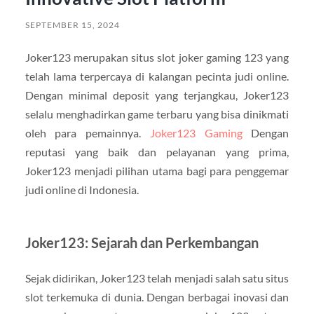
SEPTEMBER 15, 2024
Joker123 merupakan situs slot joker gaming 123 yang
telah lama terpercaya di kalangan pecinta judi online.
Dengan minimal deposit yang terjangkau, Joker123
selalu menghadirkan game terbaru yang bisa dinikmati
oleh para pemainnya.
Joker123 Gaming
Dengan
reputasi yang baik dan pelayanan yang prima,
Joker123 menjadi pilihan utama bagi para penggemar
judi online di Indonesia.
Joker123: Sejarah dan Perkembangan
Sejak didirikan, Joker123 telah menjadi salah satu situs
slot terkemuka di dunia. Dengan berbagai inovasi dan