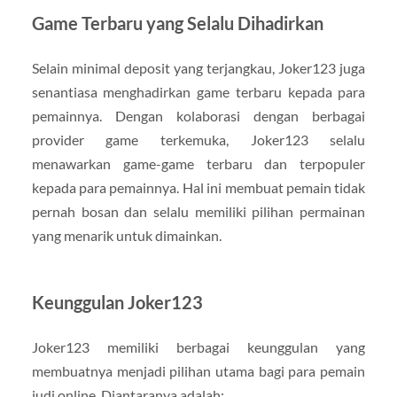
Game Terbaru yang Selalu Dihadirkan
Selain minimal deposit yang terjangkau, Joker123 juga
senantiasa menghadirkan game terbaru kepada para
pemainnya. Dengan kolaborasi dengan berbagai
provider game terkemuka, Joker123 selalu
menawarkan game-game terbaru dan terpopuler
kepada para pemainnya. Hal ini membuat pemain tidak
pernah bosan dan selalu memiliki pilihan permainan
yang menarik untuk dimainkan.
Keunggulan Joker123
Joker123 memiliki berbagai keunggulan yang
membuatnya menjadi pilihan utama bagi para pemain
judi online. Diantaranya adalah: