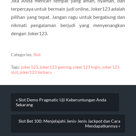
Jika Anda mencari tempat yang aman, nyaman, dan
terpercaya untuk bermain judi online, Joker123 adalah
pilihan yang tepat. Jangan ragu untuk bergabung dan
nikmati pengalaman berjudi yang menyenangkan
dengan Joker123.
Categories:
Slot
Tags:
joker123
,
joker123 gaming
,
joker123 login
,
joker123
slot
,
joker123 terbaru
« Slot Demo Pragmatic Uji Keberuntungan Anda
Sekarang
Slot Bet 100: Menjelajahi Jenis-Jenis Jackpot dan Cara
Mendapatkannya »