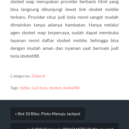
sbobet wap merupakan provider berbasis html yang
bisa langsung dikunjungi lewat link sbobet mobile
terbaru. Provider situs judi bola resmi sangat mudah
dimainkan tanpa adanya hambatan. Hanya melalui
agen sbobet wap terpercaya, sudah dapat membuka
layanan resmi daftar sbobet mobile. Sehingga bisa
dengan mudah aman dan nyaman saat bermain judi
bola sbobet88.
Categories:
Default
Tags:
daftar judi bola
,
sbobet
,
sbobet88
« Slot 10 Ribu: Pintu Menuju Jackpot