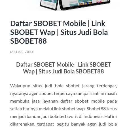
Daftar SBOBET Mobile | Link
SBOBET Wap | Situs Judi Bola
SBOBET88
MEI 28, 2024
Daftar SBOBET Mobile | Link SBOBET
Wap | Situs Judi Bola SBOBET88
Walaupun situs judi bola sbobet jarang terdengar,
nyatanya agen sbobet terpercaya sampai saat ini masih
membuka jasa layanan daftar sbobet mobile pada
setiap harinya melalui link sbobet wap. Sbobet88 terus
menjadi bandar judi bola terfavorit di Indonesia. Hal ini
dikarenakan, terdapat begitu banyak agen judi bola