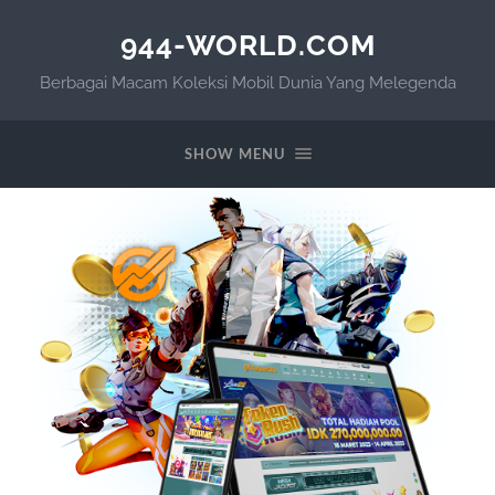
944-WORLD.COM
Berbagai Macam Koleksi Mobil Dunia Yang Melegenda
SHOW MENU