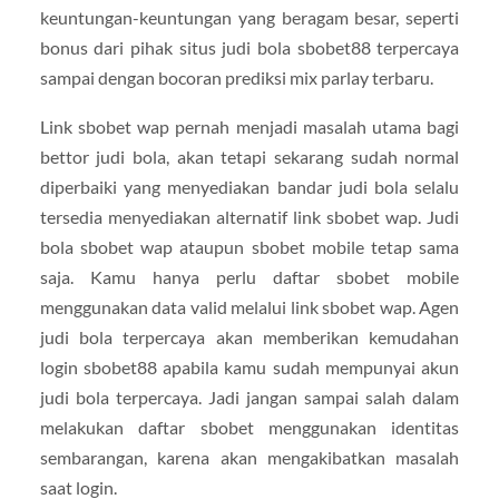
keuntungan-keuntungan yang beragam besar, seperti
bonus dari pihak situs judi bola sbobet88 terpercaya
sampai dengan bocoran prediksi mix parlay terbaru.
Link sbobet wap pernah menjadi masalah utama bagi
bettor judi bola, akan tetapi sekarang sudah normal
diperbaiki yang menyediakan bandar judi bola selalu
tersedia menyediakan alternatif link sbobet wap. Judi
bola sbobet wap ataupun sbobet mobile tetap sama
saja. Kamu hanya perlu daftar sbobet mobile
menggunakan data valid melalui link sbobet wap. Agen
judi bola terpercaya akan memberikan kemudahan
login sbobet88 apabila kamu sudah mempunyai akun
judi bola terpercaya. Jadi jangan sampai salah dalam
melakukan daftar sbobet menggunakan identitas
sembarangan, karena akan mengakibatkan masalah
saat login.