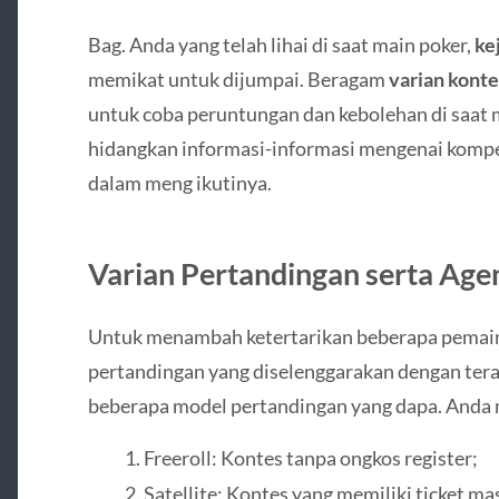
Bag. Anda yang telah lihai di saat main poker,
ke
memikat untuk dijumpai. Beragam
varian konte
untuk coba peruntungan dan kebolehan di saat m
hidangkan informasi-informasi mengenai kompetis
dalam meng ikutinya.
Varian Pertandingan serta Age
Untuk menambah ketertarikan beberapa pemai
pertandingan yang diselenggarakan dengan tera
beberapa model pertandingan yang dapa. Anda 
Freeroll: Kontes tanpa ongkos register;
Satellite: Kontes yang memiliki ticket 