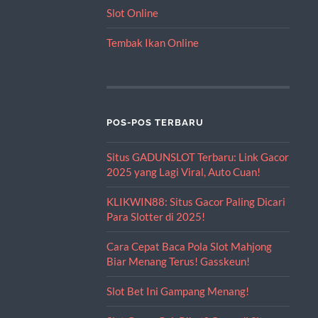
Slot Online
Tembak Ikan Online
POS-POS TERBARU
Situs GADUNSLOT Terbaru: Link Gacor
2025 yang Lagi Viral, Auto Cuan!
KLIKWIN88: Situs Gacor Paling Dicari
Para Slotter di 2025!
Cara Cepat Baca Pola Slot Mahjong
Biar Menang Terus! Gasskeun!
Slot Bet Ini Gampang Menang!