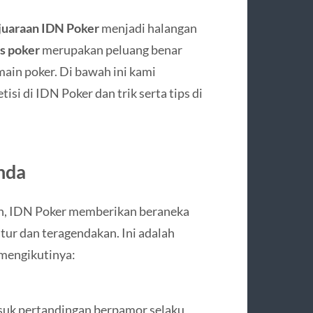
juaraan IDN Poker
menjadi halangan
s poker
merupakan peluang benar
ain poker. Di bawah ini kami
i di IDN Poker dan trik serta tips di
nda
n, IDN Poker memberikan beraneka
tur dan teragendakan. Ini adalah
mengikutinya:
masuk pertandingan berpamor selaku