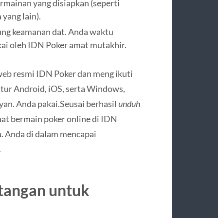
rmainan yang disiapkan (seperti
yang lain).
ung keamanan dat. Anda waktu
kai oleh IDN Poker amat mutakhir.
eb resmi IDN Poker dan meng ikuti
fitur Android, iOS, serta Windows,
yan. Anda pakai.Seusai berhasil
unduh
aat bermain poker online di IDN
. Anda di dalam mencapai
.
tangan untuk