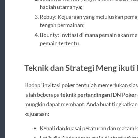
hadiah utamanya;
Rebuy: Kejuaraan yang meluluskan pemain 
tengah permainan;
Bounty: Invitasi di mana pemain akan 
pemain tertentu.
Teknik dan Strategi Meng ikut
Hadapi invitasi poker tentulah memerlukan sias
ialah beberapa
teknik pertandingan IDN Poker
mungkin dapat membant. Anda buat tingkatka
kejuaraan:
Kenali dan kuasai peraturan dan macam ke