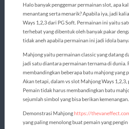
Halo banyak penggemar permainan slot, apa kali
menantang serta menarik? Apabila iya, jadi ka
Ways 1,2,3 dari PG Soft. Permainan ini yaitu sa
terhebat yang dibentuk oleh banyak pakar deng
tidak aneh apabila permainan ini jadi idola bany
Mahjong yaitu permainan classic yang datang da
jadi satu diantara permainan ternama di dunia.
membandingkan beberapa batu mahjong yang pu
Akan tetapi, dalam vs slot Mahjong Ways 1,2,3, 
Pemain tidak harus membandingkan batu mahjo
sejumlah simbol yang bisa berikan kemenangan.
Demonstrasi Mahjong
https://thevaneffect.c
yang paling menolong buat pemain yang pengi