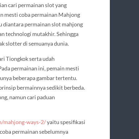
an cari permainan slot yang
lian mesti coba permainan Mahjong
tu diantara permainan slot mahjong
an technologi mutakhir. Sehingga
ak slotter di semuanya dunia.
ri Tiongkok serta udah
 Pada permainan ini, pemain mesti
nya beberapa gambar tertentu.
prinsip bermainnya sedikit berbeda.
ng, namun cari paduan
om/mahjong-ways-2/
yaitu spesifikasi
n coba permainan sebelumnya