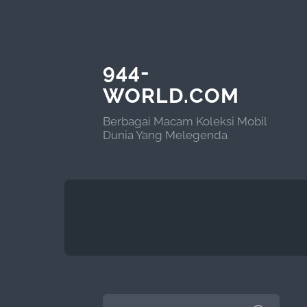
944-
WORLD.COM
Berbagai Macam Koleksi Mobil
Dunia Yang Melegenda
CARI