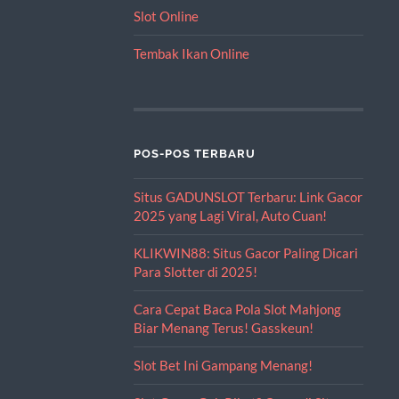
Slot Online
Tembak Ikan Online
POS-POS TERBARU
Situs GADUNSLOT Terbaru: Link Gacor
2025 yang Lagi Viral, Auto Cuan!
KLIKWIN88: Situs Gacor Paling Dicari
Para Slotter di 2025!
Cara Cepat Baca Pola Slot Mahjong
Biar Menang Terus! Gasskeun!
Slot Bet Ini Gampang Menang!