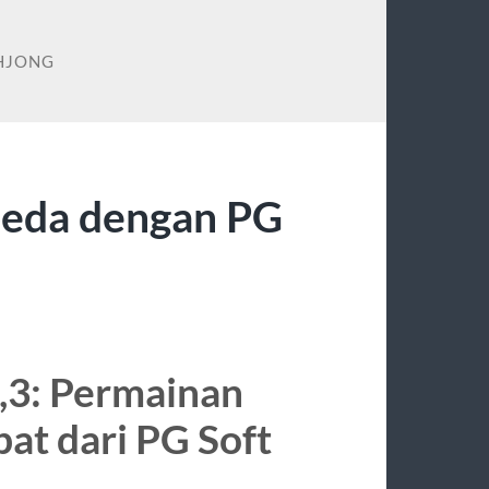
HJONG
beda dengan PG
,3: Permainan
at dari PG Soft