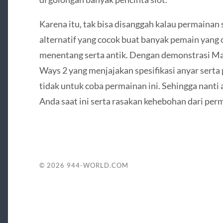
Karena itu, tak bisa disanggah kalau permainan
alternatif yang cocok buat banyak pemain yang
menentang serta antik. Dengan demonstrasi M
Ways 2 yang menjajakan spesifikasi anyar sert
tidak untuk coba permainan ini. Sehingga nanti
Anda saat ini serta rasakan kehebohan dari pe
© 2026
944-WORLD.COM