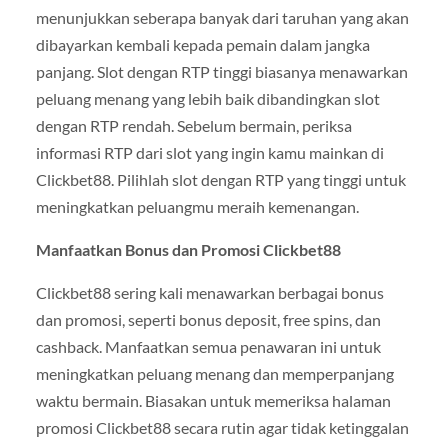
menunjukkan seberapa banyak dari taruhan yang akan
dibayarkan kembali kepada pemain dalam jangka
panjang. Slot dengan RTP tinggi biasanya menawarkan
peluang menang yang lebih baik dibandingkan slot
dengan RTP rendah. Sebelum bermain, periksa
informasi RTP dari slot yang ingin kamu mainkan di
Clickbet88. Pilihlah slot dengan RTP yang tinggi untuk
meningkatkan peluangmu meraih kemenangan.
Manfaatkan Bonus dan Promosi Clickbet88
Clickbet88 sering kali menawarkan berbagai bonus
dan promosi, seperti bonus deposit, free spins, dan
cashback. Manfaatkan semua penawaran ini untuk
meningkatkan peluang menang dan memperpanjang
waktu bermain. Biasakan untuk memeriksa halaman
promosi Clickbet88 secara rutin agar tidak ketinggalan