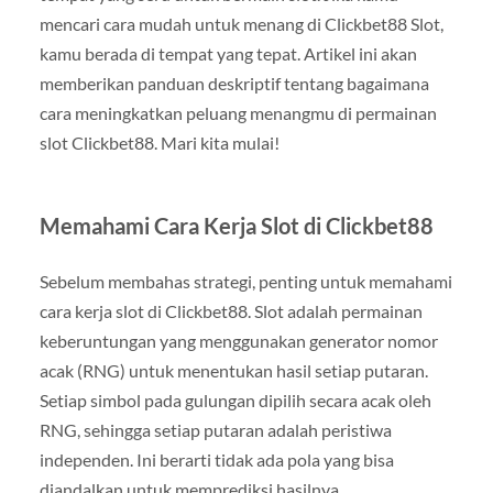
mencari cara mudah untuk menang di Clickbet88 Slot,
kamu berada di tempat yang tepat. Artikel ini akan
memberikan panduan deskriptif tentang bagaimana
cara meningkatkan peluang menangmu di permainan
slot Clickbet88. Mari kita mulai!
Memahami Cara Kerja Slot di Clickbet88
Sebelum membahas strategi, penting untuk memahami
cara kerja slot di Clickbet88. Slot adalah permainan
keberuntungan yang menggunakan generator nomor
acak (RNG) untuk menentukan hasil setiap putaran.
Setiap simbol pada gulungan dipilih secara acak oleh
RNG, sehingga setiap putaran adalah peristiwa
independen. Ini berarti tidak ada pola yang bisa
diandalkan untuk memprediksi hasilnya.