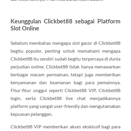
Keunggulan Clickbet88 sebagai Platform
Slot Online
Sebelum membahas mengapa slot gacor di Clickbet88
begitu populer, penting untuk memahami mengapa
Clickbet88 itu sendiri sudah begitu terpercaya di dunia
perjudian online. Clickbet88 tidak hanya menawarkan
berbagai macam permainan, tetapi juga memberikan
kenyamanan dan keamanan bagi para pemainnya.
Fitur-fitur unggul seperti Clickbet88 VIP, Clickbet88
login, serta Clickbet88 live chat menjadikannya
platform yang sangat user-friendly dan mengutamakan
kepuasan pelanggan.
Clickbet88 VIP memberikan akses eksklusif bagi para