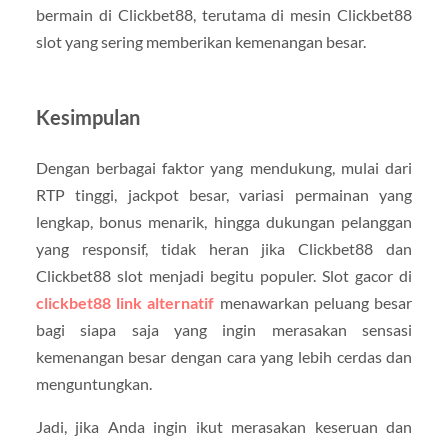
bermain di Clickbet88, terutama di mesin Clickbet88
slot yang sering memberikan kemenangan besar.
Kesimpulan
Dengan berbagai faktor yang mendukung, mulai dari
RTP tinggi, jackpot besar, variasi permainan yang
lengkap, bonus menarik, hingga dukungan pelanggan
yang responsif, tidak heran jika Clickbet88 dan
Clickbet88 slot menjadi begitu populer. Slot gacor di
clickbet88 link alternatif
menawarkan peluang besar
bagi siapa saja yang ingin merasakan sensasi
kemenangan besar dengan cara yang lebih cerdas dan
menguntungkan.
Jadi, jika Anda ingin ikut merasakan keseruan dan