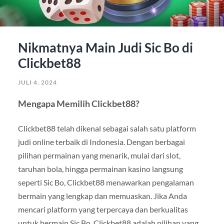
Nikmatnya Main Judi Sic Bo di
Clickbet88
JULI 4, 2024
Mengapa Memilih Clickbet88?
Clickbet88 telah dikenal sebagai salah satu platform
judi online terbaik di Indonesia. Dengan berbagai
pilihan permainan yang menarik, mulai dari slot,
taruhan bola, hingga permainan kasino langsung
seperti Sic Bo, Clickbet88 menawarkan pengalaman
bermain yang lengkap dan memuaskan. Jika Anda
mencari platform yang terpercaya dan berkualitas
untuk bermain Sic Bo, Clickbet88 adalah pilihan yang