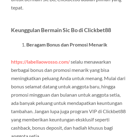
tepat.
Keunggulan Bermain Sic Bo di Clickbet88
Beragam Bonus dan Promosi Menarik
https://labellaowosso.com/
selalu menawarkan
berbagai bonus dan promosi menarik yang bisa
meningkatkan peluang Anda untuk menang. Mulai dari
bonus selamat datang untuk anggota baru, hingga
promosi mingguan dan bulanan untuk anggota setia,
ada banyak peluang untuk mendapatkan keuntungan
tambahan. Jangan lupa juga program VIP di Clickbet88
yang memberikan keuntungan eksklusif seperti
cashback, bonus deposit, dan hadiah khusus bagi
anggota setia.