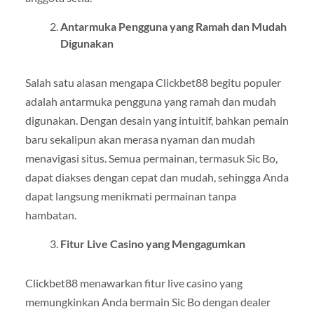
Antarmuka Pengguna yang Ramah dan Mudah
Digunakan
Salah satu alasan mengapa Clickbet88 begitu populer
adalah antarmuka pengguna yang ramah dan mudah
digunakan. Dengan desain yang intuitif, bahkan pemain
baru sekalipun akan merasa nyaman dan mudah
menavigasi situs. Semua permainan, termasuk Sic Bo,
dapat diakses dengan cepat dan mudah, sehingga Anda
dapat langsung menikmati permainan tanpa
hambatan.
Fitur Live Casino yang Mengagumkan
Clickbet88 menawarkan fitur live casino yang
memungkinkan Anda bermain Sic Bo dengan dealer