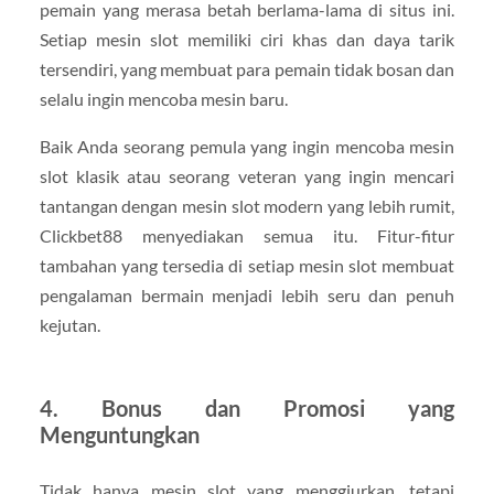
pemain yang merasa betah berlama-lama di situs ini.
Setiap mesin slot memiliki ciri khas dan daya tarik
tersendiri, yang membuat para pemain tidak bosan dan
selalu ingin mencoba mesin baru.
Baik Anda seorang pemula yang ingin mencoba mesin
slot klasik atau seorang veteran yang ingin mencari
tantangan dengan mesin slot modern yang lebih rumit,
Clickbet88 menyediakan semua itu. Fitur-fitur
tambahan yang tersedia di setiap mesin slot membuat
pengalaman bermain menjadi lebih seru dan penuh
kejutan.
4. Bonus dan Promosi yang
Menguntungkan
Tidak hanya mesin slot yang menggiurkan, tetapi