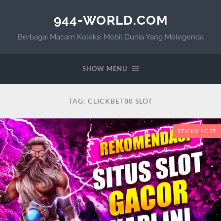
944-WORLD.COM
Berbagai Macam Koleksi Mobil Dunia Yang Melegenda
SHOW MENU
TAG:
CLICKBET88 SLOT
STICKY POST