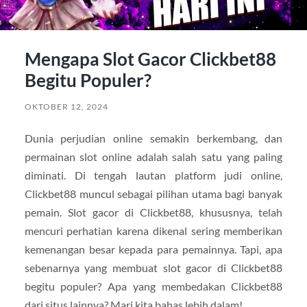
Mengapa Slot Gacor Clickbet88
Begitu Populer?
OKTOBER 12, 2024
Dunia perjudian online semakin berkembang, dan
permainan slot online adalah salah satu yang paling
diminati. Di tengah lautan platform judi online,
Clickbet88 muncul sebagai pilihan utama bagi banyak
pemain. Slot gacor di Clickbet88, khususnya, telah
mencuri perhatian karena dikenal sering memberikan
kemenangan besar kepada para pemainnya. Tapi, apa
sebenarnya yang membuat slot gacor di Clickbet88
begitu populer? Apa yang membedakan Clickbet88
dari situs lainnya? Mari kita bahas lebih dalam!