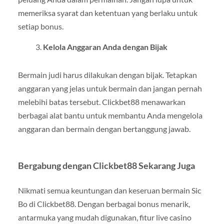
memeriksa syarat dan ketentuan yang berlaku untuk
setiap bonus.
Kelola Anggaran Anda dengan Bijak
Bermain judi harus dilakukan dengan bijak. Tetapkan
anggaran yang jelas untuk bermain dan jangan pernah
melebihi batas tersebut. Clickbet88 menawarkan
berbagai alat bantu untuk membantu Anda mengelola
anggaran dan bermain dengan bertanggung jawab.
Bergabung dengan Clickbet88 Sekarang Juga
Nikmati semua keuntungan dan keseruan bermain Sic
Bo di Clickbet88. Dengan berbagai bonus menarik,
antarmuka yang mudah digunakan, fitur live casino