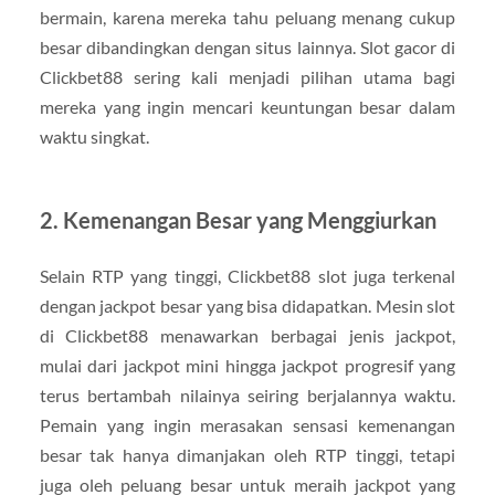
bermain, karena mereka tahu peluang menang cukup
besar dibandingkan dengan situs lainnya. Slot gacor di
Clickbet88 sering kali menjadi pilihan utama bagi
mereka yang ingin mencari keuntungan besar dalam
waktu singkat.
2. Kemenangan Besar yang Menggiurkan
Selain RTP yang tinggi, Clickbet88 slot juga terkenal
dengan jackpot besar yang bisa didapatkan. Mesin slot
di Clickbet88 menawarkan berbagai jenis jackpot,
mulai dari jackpot mini hingga jackpot progresif yang
terus bertambah nilainya seiring berjalannya waktu.
Pemain yang ingin merasakan sensasi kemenangan
besar tak hanya dimanjakan oleh RTP tinggi, tetapi
juga oleh peluang besar untuk meraih jackpot yang