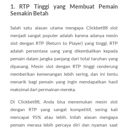
1. RTP Tinggi yang Membuat Pemain
Semakin Betah
Salah satu alasan utama mengapa Clickbet88 slot
menjadi sangat populer adalah karena adanya mesin
slot dengan RTP (Return to Player) yang tinggi. RTP
adalah persentase uang yang dikembalikan kepada
pemain dalam jangka panjang dari total taruhan yang
dipasang. Mesin slot dengan RTP tinggi cenderung
memberikan kemenangan lebih sering, dan ini tentu
menarik bagi pemain yang ingin mendapatkan hasil
maksimal dari permainan mereka.
Di Clickbet88, Anda bisa menemukan mesin slot
dengan RTP yang sangat kompetitif, sering kali
mencapai 95% atau lebih. Inilah alasan mengapa
pemain merasa lebih percaya diri dan nyaman saat