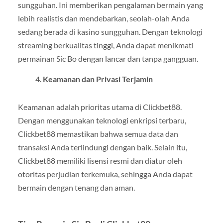
sungguhan. Ini memberikan pengalaman bermain yang
lebih realistis dan mendebarkan, seolah-olah Anda
sedang berada di kasino sungguhan. Dengan teknologi
streaming berkualitas tinggi, Anda dapat menikmati
permainan Sic Bo dengan lancar dan tanpa gangguan.
Keamanan dan Privasi Terjamin
Keamanan adalah prioritas utama di Clickbet88.
Dengan menggunakan teknologi enkripsi terbaru,
Clickbet88 memastikan bahwa semua data dan
transaksi Anda terlindungi dengan baik. Selain itu,
Clickbet88 memiliki lisensi resmi dan diatur oleh
otoritas perjudian terkemuka, sehingga Anda dapat
bermain dengan tenang dan aman.